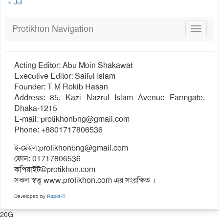
« Jul
Protikhon Navigation
Toggle
navigat
Acting Editor: Abu Moin Shakawat
Executive Editor: Saiful Islam
Founder: T M Rokib Hasan
Address: 85, Kazi Nazrul Islam Avenue Farmgate,
Dhaka-1215
E-mail:
protikhonbng@gmail.com
Phone: +8801717806536
ই-মেইল:
protikhonbng@gmail.com
ফোন: 01717806536
কপিরাইট©protikhon.com
সকল স্বত্ব www.protikhon.com এর সংরক্ষিত ।
Developed by
Rapid-iT
20G