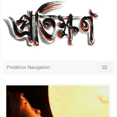
Protikhon Navigation
Toggle
navigat