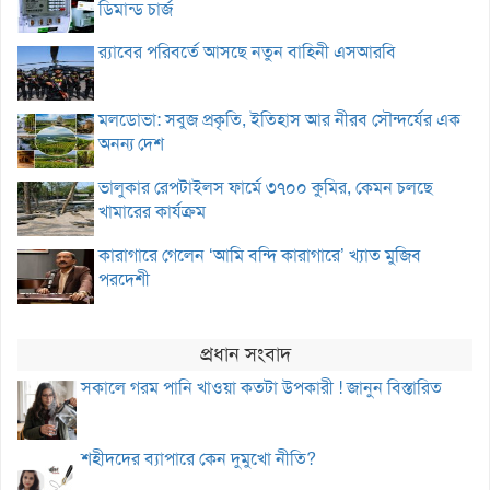
ডিমান্ড চার্জ
র‌্যাবের পরিবর্তে আসছে নতুন বাহিনী এসআরবি
মলডোভা: সবুজ প্রকৃতি, ইতিহাস আর নীরব সৌন্দর্যের এক
অনন্য দেশ
ভালুকার রেপটাইলস ফার্মে ৩৭০০ কুমির, কেমন চলছে
খামারের কার্যক্রম
কারাগারে গেলেন ‘আমি বন্দি কারাগারে’ খ্যাত মুজিব
পরদেশী
প্রধান সংবাদ
সকালে গরম পানি খাওয়া কতটা উপকারী ! জানুন বিস্তারিত
শহীদদের ব্যাপারে কেন দুমুখো নীতি?