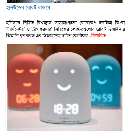
হলিউডের রোবট বাস্তবে
হলিউডে নির্মিত বিশ্বজুড়ে সাড়াজাগানো রোবোকপ চলচ্চিত্র কিংবা
‘টার্মিনেটর’ ও ‘ট্রান্সফরমার’ সিরিজের চলচ্চিত্রগুলোয় রোবট ডিজাইনার
ভিতালি বুলগারভ এর ডিজাইনেই দক্ষিণ কোরিয়ার
..বিস্তারিত