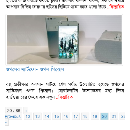
হাতের কাজ করতে করতে ক্লান্ত? একবার কল্পনা করুন, ঠিক সে সময়ে
আপনার বিভিন্ন জায়গায় ছড়িয়ে ছিটিয়ে থাকা কাজ গুলো উড়ে
..বিস্তারিত
গুগলের স্মার্টফোন গুগল পিক্সেল
বহু প্রতীক্ষার অবসান ঘটিয়ে শেষ পর্যন্ত উন্মোচিত হয়েছে গুগলের
স্মার্টফোন গুগল পিক্সেল। মোবাইলটির উন্মোচনের মধ্য দিয়ে
হার্ডওয়্যারের ক্ষেত্রে এক নতুন
..বিস্তারিত
20 / 86
«
Previous
12
13
14
15
16
17
18
19
20
21
22
»