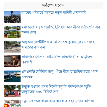
সর্বশেষ সংবাদ
র‌্যাবের পরিবর্তে আসছে নতুন বাহিনী এসআরবি
মলডোভা: সবুজ প্রকৃতি, ইতিহাস আর নীরব সৌন্দর্যের এক
অনন্য দেশ
ভালুকার রেপটাইলস ফার্মে ৩৭০০ কুমির, কেমন চলছে
খামারের কার্যক্রম
কারাগারে গেলেন ‘আমি বন্দি কারাগারে’ খ্যাত মুজিব
পরদেশী
এলএনজি টার্মিনাল চালু, ধীরে ধীরে স্বাভাবিক হচ্ছে গ্যাস
সরবরাহ
উন্মুক্ত হওয়ার প্রথম দিনেই জুলাই গণঅভ্যুত্থান স্মৃতি
জাদুঘরের ৯০০ টিকিট শেষ
নতুন পে স্কেল বাস্তবায়নে আরও ২ বছর দেরির আশঙ্কা