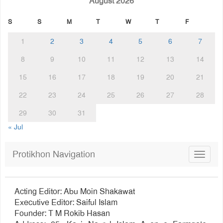
August 2026
S
S
M
T
W
T
F
1
2
3
4
5
6
7
8
9
10
11
12
13
14
15
16
17
18
19
20
21
22
23
24
25
26
27
28
29
30
31
« Jul
Protikhon Navigation
Toggle
navigat
Acting Editor: Abu Moin Shakawat
Executive Editor: Saiful Islam
Founder: T M Rokib Hasan