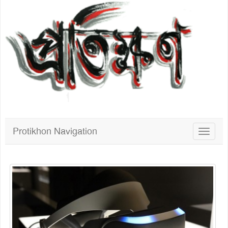
Protikhon Navigation
Toggle
navigat