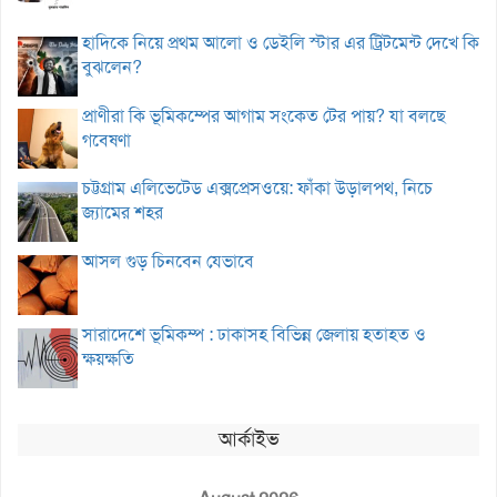
হাদিকে নিয়ে প্রথম আলো ও ডেইলি স্টার এর ট্রিটমেন্ট দেখে কি
বুঝলেন?
প্রাণীরা কি ভূমিকম্পের আগাম সংকেত টের পায়? যা বলছে
গবেষণা
চট্টগ্রাম এলিভেটেড এক্সপ্রেসওয়ে: ফাঁকা উড়ালপথ, নিচে
জ্যামের শহর
আসল গুড় চিনবেন যেভাবে
সারাদেশে ভূমিকম্প : ঢাকাসহ বিভিন্ন জেলায় হতাহত ও
ক্ষয়ক্ষতি
আর্কাইভ