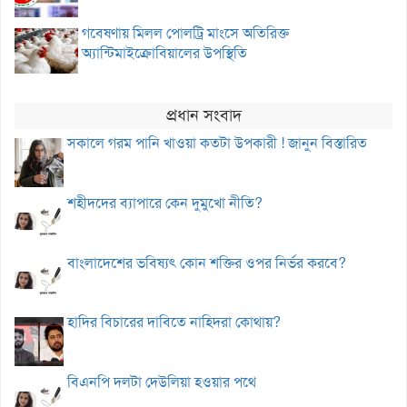
গবেষণায় মিলল পোলট্রি মাংসে অতিরিক্ত
অ্যান্টিমাইক্রোবিয়ালের উপস্থিতি
প্রধান সংবাদ
সকালে গরম পানি খাওয়া কতটা উপকারী ! জানুন বিস্তারিত
শহীদদের ব্যাপারে কেন দুমুখো নীতি?
বাংলাদেশের ভবিষ্যৎ কোন শক্তির ওপর নির্ভর করবে?
হাদির বিচারের দাবিতে নাহিদরা কোথায়?
বিএনপি দলটা দেউলিয়া হওয়ার পথে