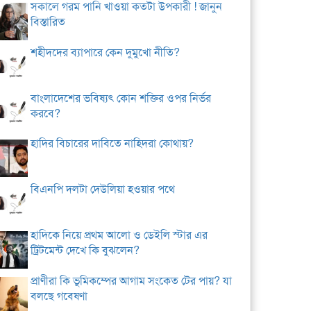
সকালে গরম পানি খাওয়া কতটা উপকারী ! জানুন
বিস্তারিত
শহীদদের ব্যাপারে কেন দুমুখো নীতি?
বাংলাদেশের ভবিষ্যৎ কোন শক্তির ওপর নির্ভর
করবে?
হাদির বিচারের দাবিতে নাহিদরা কোথায়?
বিএনপি দলটা দেউলিয়া হওয়ার পথে
হাদিকে নিয়ে প্রথম আলো ও ডেইলি স্টার এর
ট্রিটমেন্ট দেখে কি বুঝলেন?
প্রাণীরা কি ভূমিকম্পের আগাম সংকেত টের পায়? যা
বলছে গবেষণা