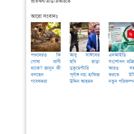
প্রতিক্ষণ/এডি/এআরকে
আরো সংবাদঃ
পশুদেরও কি
আবু সাঈদের
এনআইডি
পোষা প্রাণী
ছবি ছাড়া
সংশোধন প্রক্র
থাকে? জানুন কী
ডকুমেন্টারি
আরও স
বলছেন
পূর্ণাঙ্গ নয়: হাফিজ
করতে ইস
গবেষকরা
উদ্দিন আহমদ
নতুন পরিকল্প