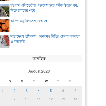
চট্টগ্রাম এলিভেটেড এক্সপ্রেসওয়ে: ফাঁকা উড়ালপথ,
নিচে জ্যামের শহর
আসল গুড় চিনবেন যেভাবে
সারাদেশে ভূমিকম্প : ঢাকাসহ বিভিন্ন জেলায় হতাহত
ও ক্ষয়ক্ষতি
আর্কাইভ
August 2026
S
M
T
W
T
F
1
2
3
4
5
6
7
8
9
10
11
12
13
14