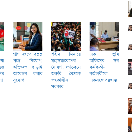
প্রাণ গ্রুপে ২০০
শহীদ মিনারে
এক ভূমি
িয়া
পদে নিয়োগ,
মহাসমাবেশের
অফিসের সব
হজ
অভিজ্ঞতা ছাড়াই
ঘোষণা, গণভবনে
কর্মকর্তা-
ির
আবেদন করার
জরুরি বৈঠকে
কর্মচারীকে
না
সুযোগ
তৎকালীন
একসঙ্গে বরখাস্ত
সরকার