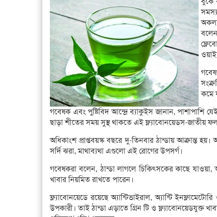
বুকে
সমস্
অকল্
বলেন
ফ্লেব
ওয়াই
গবেষণ
সংক্
কমে 
গবেষক এবং পুষ্টিবিদ আন্দ্রে ব্যাকুইস জানান, পাশাপাশি 
ছাড়া শীতের সময় সুস্থ থাকতে এই ফ্ল্যাবোনয়েডস-জাতীয় 
অধিকাংশ প্রাপ্তবয়স্ক বছরে দু-তিনবার ঠান্ডায় আক্রান্ত হয়
সর্দি ঝরা, মাথাব্যথা এগুলো এই রোগের উপসর্গ।
গবেষকরা বলেন, ঠান্ডা লাগলে চিকিৎসকের কাছে যাওয়া, 
খাবার নিয়মিত রাখতে পারেন।
ফ্ল্যাবোনয়েডে রয়েছে অ্যান্টিভাইরাল, অ্যান্টি ইনফ্লামেটোর
উপকারী। তাই ঠান্ডা এড়াতে গ্রিন টি ও ফ্ল্যাবোনয়েডযুক্ত খা