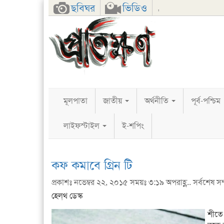
Facebook
Twitter
Google+
ছবিঘর
ভিডিও
,
মূলপাতা
জাতীয়
অর্থনীতি
পূর্ব-পশ্চিম
লাইফস্টাইল
ই-শপিং
কফ কমাবে গ্রিন টি
প্রকাশঃ নভেম্বর ২২, ২০১৫ সময়ঃ ৩:১৯ অপরাহ্ণ.. সর্বশেষ সম্পা
হেল্‌থ ডেস্ক
শীতে