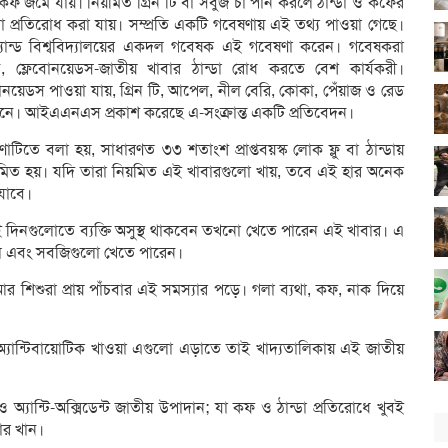
 কফ জমে যায়। নিয়মিত গ্রিন টি বা সবুজ চা পান করলে ঠান্ডা ও কফের
যা প্রতিরোধ করা যায়। সম্প্রতি একটি গবেষণায় এই তথ্য পাওয়া গেছে।
যান্ড বিশ্ববিদ্যালয়ের একদল গবেষক এই গবেষণা করেন। গবেষকরা
, ফ্লেবোনয়েডস-জাতীয় খাবার ঠান্ডা রোধ করতে বেশ কার্যকরী।
োনয়েডস পাওয়া যায়, গ্রিন টি, আপেল, নীল বেরি, কোকা, পেঁয়াজ ও রেড
নে। আইএএনএস প্রকাশ করেছে এ-সংক্রান্ত একটি প্রতিবেদন।
াটিতে বলা হয়, সাধারণত ৩৩ শতাংশ প্রাপ্তবয়স্ক লোক ফ্লু বা ঠান্ডায়
রমিত হয়। যদি তারা নিয়মিত এই খাবারগুলো খায়, তবে এই হার অনেক
যাবে।
যেই দিনগুলোতে ব্যক্তি অসুস্থ থাকবেন তখনো খেতে পারেন এই খাবার। এ
ফল এবং সবজিগুলো খেতে পারেন।
। আর শিশুরা প্রায় পাঁচবার এই সমস্যার পড়ে। গলা ব্যথা, কফ, নাক দিয়ে
অ্যান্টিবায়োটিক খাওয়া এগুলো এড়াতে তাই খাদ্যতালিকায় এই জাতীয়
ি ও অ্যান্টি-অক্সিডেন্ট জাতীয় উপাদান; যা কফ ও ঠান্ডা প্রতিরোধে খুবই
বার খান।