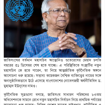
জাতিসংঘের বর্তমান মহাসচিব আন্তোনিও গুতেরেসের মেয়াদ চলতি
বছরের ৩১ ডিসেম্বর শেষ হতে যাচ্ছে। এ পরিস্থিতিতে সংস্থাটির নতুন
মহাসচিব কে হতে পারেন, তা নিয়ে আন্তর্জাতিক কূটনৈতিক অঙ্গনে
আলোচনা শুরু হয়েছে। সম্ভাব্য কয়েকজন বৈশ্বিক ব্যক্তিত্বের নামের সঙ্গে
অনানুষ্ঠানিকভাবে উঠে এসেছে বাংলাদেশের নোবেলজয়ী অর্থনীতিবিদ ড.
মুহাম্মদ ইউনূসের নামও।
কূটনৈতিক সূত্রগুলো বলছে, জাতিসংঘ সাধারণ পরিষদের ৮০তম
অধিবেশনকে সামনে রেখে নতুন মহাসচিব নির্বাচন নিয়ে প্রাথমিক পর্যায়ের
আলোচনা শুরু হয়েছে। বিভিন্ন দেশের সাবেক রাষ্ট্রপ্রধান, কূটনীতিক ও