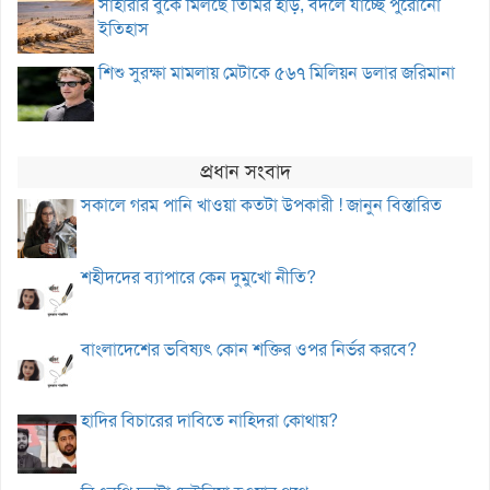
সাহারার বুকে মিলছে তিমির হাড়, বদলে যাচ্ছে পুরোনো
ইতিহাস
শিশু সুরক্ষা মামলায় মেটাকে ৫৬৭ মিলিয়ন ডলার জরিমানা
প্রধান সংবাদ
সকালে গরম পানি খাওয়া কতটা উপকারী ! জানুন বিস্তারিত
শহীদদের ব্যাপারে কেন দুমুখো নীতি?
বাংলাদেশের ভবিষ্যৎ কোন শক্তির ওপর নির্ভর করবে?
হাদির বিচারের দাবিতে নাহিদরা কোথায়?