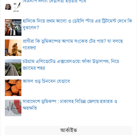
বিএনপি দলটা দেউলিয়া হওয়ার পথে
হাদিকে নিয়ে প্রথম আলো ও ডেইলি স্টার এর ট্রিটমেন্ট দেখে কি
বুঝলেন?
প্রাণীরা কি ভূমিকম্পের আগাম সংকেত টের পায়? যা বলছে
গবেষণা
চট্টগ্রাম এলিভেটেড এক্সপ্রেসওয়ে: ফাঁকা উড়ালপথ, নিচে
জ্যামের শহর
আসল গুড় চিনবেন যেভাবে
সারাদেশে ভূমিকম্প : ঢাকাসহ বিভিন্ন জেলায় হতাহত ও
ক্ষয়ক্ষতি
আর্কাইভ