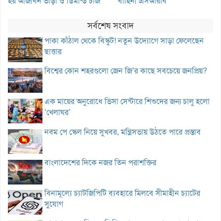
হয় আজীবন ভাড়া ও ডিমান্ড চার্জ
বাহিনী এসআরবি
সর্বশেষ সংবাদ
পাকা কাঁঠাল থেকে বিস্কুট! নতুন উদ্যোগে সাড়া ফেলেছেন
ছাত্তার
বিশ্বের কোন শহরগুলো জেন জি’র কাছে সবচেয়ে জনপ্রিয়?
এক মায়ের অনুরোধে ভিসা সেন্টারে শিশুদের জন্য চালু হলো
‘খেলাঘর’
নবম পে স্কেল নিয়ে সুখবর, মন্ত্রিসভায় উঠতে পারে প্রস্তাব
বাংলাদেশের দিকে নজর তিন পরাশক্তির
বিনামূল্যে চ্যাটজিপিটি ব্যবহারে মিলবে সীমাহীন চ্যাটের
সুযোগ