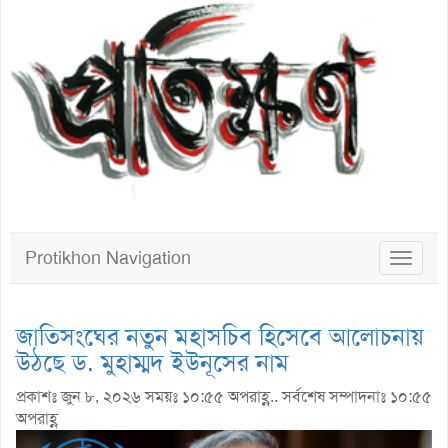
Protikhon Navigation
Toggle
navigat
জাতিসংঘের নতুন মহাসচিব হিসেবে আলোচনায়
উঠছে ড. মুহাম্মদ ইউনূসের নাম
প্রকাশঃ জুন ৮, ২০২৬ সময়ঃ ১০:৫৫ অপরাহ্ণ.. সর্বশেষ সম্পাদনাঃ ১০:৫৫
অপরাহ্ণ