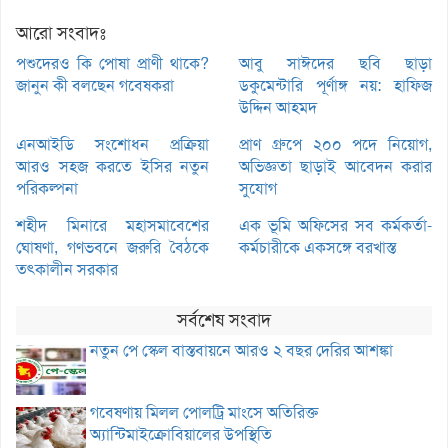
আরো সংবাদঃ
পশুদেরও কি পোষা প্রাণী থাকে?
আবু সাঈদের ছবি ছাড়া
জানুন কী বলছেন গবেষকরা
ডকুমেন্টারি পূর্ণাঙ্গ নয়: হাফিজ
উদ্দিন আহমদ
এনআইডি সংশোধন প্রক্রিয়া
প্রাণ গ্রুপে ২০০ পদে নিয়োগ,
আরও সহজ করতে ইসির নতুন
অভিজ্ঞতা ছাড়াই আবেদন করার
পরিকল্পনা
সুযোগ
শহীদ মিনারে মহাসমাবেশের
এক ভূমি অফিসের সব কর্মকর্তা-
ঘোষণা, গণভবনে জরুরি বৈঠকে
কর্মচারীকে একসঙ্গে বরখাস্ত
তৎকালীন সরকার
সর্বশেষ সংবাদ
নতুন পে স্কেল বাস্তবায়নে আরও ২ বছর দেরির আশঙ্কা
গবেষণায় মিলল পোলট্রি মাংসে অতিরিক্ত
অ্যান্টিমাইক্রোবিয়ালের উপস্থিতি