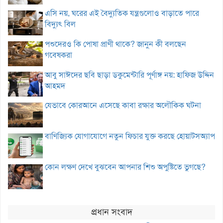
এসি নয়, ঘরের এই বৈদ্যুতিক যন্ত্রগুলোও বাড়াতে পারে
বিদ্যুৎ বিল
পশুদেরও কি পোষা প্রাণী থাকে? জানুন কী বলছেন
গবেষকরা
আবু সাঈদের ছবি ছাড়া ডকুমেন্টারি পূর্ণাঙ্গ নয়: হাফিজ উদ্দিন
আহমদ
যেভাবে কোরআনে এসেছে কাবা রক্ষার অলৌকিক ঘটনা
বাণিজ্যিক যোগাযোগে নতুন ফিচার যুক্ত করছে হোয়াটসঅ্যাপ
কোন লক্ষণ দেখে বুঝবেন আপনার শিশু অপুষ্টিতে ভুগছে?
প্রধান সংবাদ