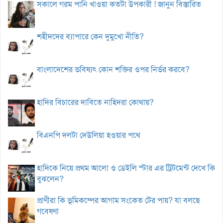
সকালে গরম পানি খাওয়া কতটা উপকারী ! জানুন বিস্তারিত
শহীদদের ব্যাপারে কেন দুমুখো নীতি?
বাংলাদেশের ভবিষ্যৎ কোন শক্তির ওপর নির্ভর করবে?
হাদির বিচারের দাবিতে নাহিদরা কোথায়?
বিএনপি দলটা দেউলিয়া হওয়ার পথে
হাদিকে নিয়ে প্রথম আলো ও ডেইলি স্টার এর ট্রিটমেন্ট দেখে কি
বুঝলেন?
প্রাণীরা কি ভূমিকম্পের আগাম সংকেত টের পায়? যা বলছে
গবেষণা