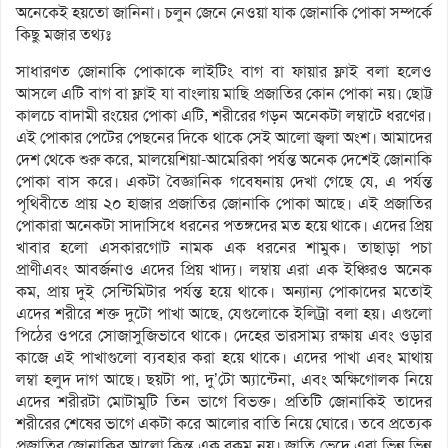
অনেকেই হয়তো জানিনা। চলুন জেনে নেওয়া যাক জোনাকি পোকা সম্পর্কে
কিছু মজার তথ্যঃ
সাধারণত জোনাকি পোকাকে লাইটিং বাগ বা ফায়ার ফ্লাই বলা হলেও
আসলে এটি বাগ বা ফ্লাই যা বাংলায় মাছি প্রজাতির কোন পোকা নয়। ছোট্ট
কালচে বাদামী রংয়ের পোকা এটি, শরীরের গড়ন অনেকটা লম্বাটে ধরণের।
এই পোকার পেটের পেছনের দিকে থাকে সেই আলো জ্বলা অংশ। আমাদের
দেশ থেকে শুরু করে, মালয়েশিয়া-আমেরিকা পর্যন্ত অনেক দেশেই জোনাকি
পোকা বাস করে। একটা বৈজ্ঞানিক গবেষনায় দেখা গেছে যে, এ পর্যন্ত
পৃথিবীতে প্রায় ২০ হাজার প্রজাতির জোনাকি পোকা আছে। এই প্রজাতির
পোকারা অনেকটা সাদাসিধে ধরনের পতঙ্গদের মত হয়ে থাকে। এদের প্রিয়
খাবার হলো এসকারগোট নামক এক ধরনের শামুক। তাছাড়া পচা
প্রাণীএবং আবর্জনাও এদের প্রিয় খাদ্য। লম্বায় এরা এক ইঞ্চিরও অনেক
কম, প্রায় দুই সেন্টিমিটার পর্যন্ত হয়ে থাকে। অন্যান্য পোকাদের মতোই
এদের শরীরে শক্ত দুটো পাখা আছে, যেগুলোকে ইলিট্রা বলা হয়। এগুলো
পিঠের ওপরে সোজাসুজিভাবে থাকে। দেহের ভারসাম্য রক্ষায় এবং ওড়ার
কাজে এই পাখাগুলো ব্যবহার করা হয়ে থাকে। এদের পাখা এবং মাথায়
লম্বা হলুদ দাগ আছে। ছয়টা পা, দু’টো অ্যান্টেনা, এবং অক্ষিগোলক নিয়ে
এদের শরীরটা মোটামুটি তিন ভাগে বিভক্ত। প্রতিটি জোনাকিই তাদের
শরীরের শেষের ভাগে একটা করে আলোর বাতি নিয়ে ঘোরে। তবে প্রত্যেক
প্রজাতির জোনাকির আলো কিন্তু এক রকম নয়। জাতি ভেদে এরা ভিন্ন ভিন্ন