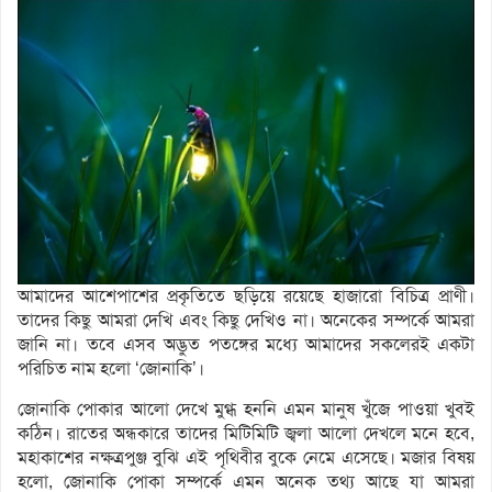
আমাদের আশেপাশের প্রকৃতিতে ছড়িয়ে রয়েছে হাজারো বিচিত্র প্রাণী।
তাদের কিছু আমরা দেখি এবং কিছু দেখিও না। অনেকের সম্পর্কে আমরা
জানি না। তবে এসব অদ্ভুত পতঙ্গের মধ্যে আমাদের সকলেরই একটা
পরিচিত নাম হলো ‘জোনাকি’।
জোনাকি পোকার আলো দেখে মুগ্ধ হননি এমন মানুষ খুঁজে পাওয়া খুবই
কঠিন। রাতের অন্ধকারে তাদের মিটিমিটি জ্বলা আলো দেখলে মনে হবে,
মহাকাশের নক্ষত্রপুঞ্জ বুঝি এই পৃথিবীর বুকে নেমে এসেছে। মজার বিষয়
হলো, জোনাকি পোকা সম্পর্কে এমন অনেক তথ্য আছে যা আমরা