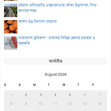
চট্টগ্রাম এলিভেটেড এক্সপ্রেসওয়ে: ফাঁকা উড়ালপথ, নিচে
জ্যামের শহর
আসল গুড় চিনবেন যেভাবে
সারাদেশে ভূমিকম্প : ঢাকাসহ বিভিন্ন জেলায় হতাহত ও
ক্ষয়ক্ষতি
আর্কাইভ
August 2026
S
S
M
T
W
T
F
1
2
3
4
5
6
7
8
9
10
11
12
13
14