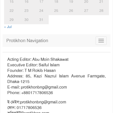
15
16
17
18
19
20
21
22
23
24
25
26
27
28
29
30
31
« Jul
Protikhon Navigation
Toggle
navigat
Acting Editor: Abu Moin Shakawat
Executive Editor: Saiful Islam
Founder: T M Rokib Hasan
Address: 85, Kazi Nazrul Islam Avenue Farmgate,
Dhaka-1215
E-mail:
protikhonbng@gmail.com
Phone: +8801717806536
ই-মেইল:
protikhonbng@gmail.com
ফোন: 01717806536