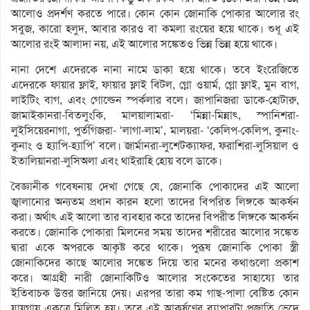
আলোও প্রদর্শণ করতে পারে। কোন কোন জোনাকি পোকার আলোর রং
সবুজ, কারো হলুদ, আবার কারও বা কমলা রংয়ের হয়ে থাকে। শুধূ এই
আলোর রংই আলাদা নয়, এই আলোর সঙ্কেতও ভিন্ন ভিন্ন হয়ে থাকে।
নানা দেশে এদেরকে নানা নামে ডাকা হয়ে থাকে। তবে ইংরেজিতে
এদেরকে ফায়ার ফ্লাই, ফায়ার ফ্লাই বিটল, গ্লো ওয়ার্ম, গ্লো ফ্লাই, মুন বাগ,
লাইটিং বাগ, এবং গোল্ডেন স্পর্কলার বলে। জাপানিজরা ডাকে-হোটারু,
জামাইকানরা-বিতলুংকি, মালয়ালামরা- ‘মিন্না-মিন্নাৎ, স্পানিশরা-
লুইসিয়েরনাগা, পুর্তগিজরা- ‘লাগা-লাম’, মালয়রা- ‘কেলিপ-কেলিপ, কুনাং-
কুনাং ও হ্যাপি-হ্যাপি’ বলে। জার্মানরা-লুশেটক্যাফর, ফরাশিরা-লুসিয়াল ও
ইতালিয়ানরা-লুসিঅলা এবং থাইরাহি হোয় বলে ডাকে।
বৈজ্ঞানীক গবেষনায় দেখা গেছে যে, জোনাকি পোকাদের এই আলো
জ্বালানোর অন্যতম প্রধান কারন হলো তাদের বিপরিত লিঙ্গকে আকর্ষন
করা। অর্থাৎ এই আলো তার ব্যবহার করে তাদের বিপরীত লিঙ্গকে আকর্ষন
করতে। জোনাকি পোকারা মিলনের সময় তাদের শরীরের আলোর সঙ্কেত
দ্বারা একে অপরকে আকৃষ্ট করে থাকে। পুরূষ জোনাকি পোকা স্ত্রী
জোনাকিদের কাছে আলোর সঙ্কেত দিয়ে তার মনের কথাগুলো প্রকাশ
করে। আগ্রহী নারী জোনাকিটিও আলোর সংকেতের সাহায্যে তার
ইতিবাচক উত্তর জানিয়ে দেয়। এরপর তারা কম গাছ-পালা বেষ্টিত কোন
যায়গায় একত্রে মিলিত হয়। তবে এই আকর্ষণের ব্যাপারটা প্রজাতি ভেদে