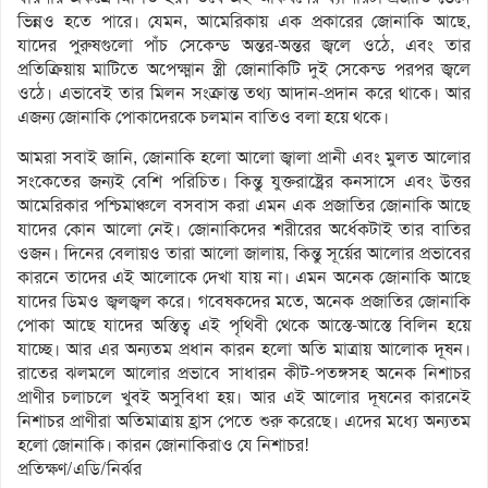
ভিন্নও হতে পারে। যেমন, আমেরিকায় এক প্রকারের জোনাকি আছে,
যাদের পুরুষগুলো পাঁচ সেকেন্ড অন্তর-অন্তর জ্বলে ওঠে, এবং তার
প্রতিক্রিয়ায় মাটিতে অপেক্ষ্মান স্ত্রী জোনাকিটি দুই সেকেন্ড পরপর জ্বলে
ওঠে। এভাবেই তার মিলন সংক্রান্ত তথ্য আদান-প্রদান করে থাকে। আর
এজন্য জোনাকি পোকাদেরকে চলমান বাতিও বলা হয়ে থকে।
আমরা সবাই জানি, জোনাকি হলো আলো জ্বালা প্রানী এবং মুলত আলোর
সংকেতের জন্যই বেশি পরিচিত। কিন্তু যুক্তরাষ্ট্রের কনসাসে এবং উত্তর
আমেরিকার পশ্চিমাঞ্চলে বসবাস করা এমন এক প্রজাতির জোনাকি আছে
যাদের কোন আলো নেই। জোনাকিদের শরীরের অর্ধেকটাই তার বাতির
ওজন। দিনের বেলায়ও তারা আলো জালায়, কিন্তু সূর্য়ের আলোর প্রভাবের
কারনে তাদের এই আলোকে দেখা যায় না। এমন অনেক জোনাকি আছে
যাদের ডিমও জ্বলজ্বল করে। গবেষকদের মতে, অনেক প্রজাতির জোনাকি
পোকা আছে যাদের অস্তিত্ব এই পৃথিবী থেকে আস্তে-আস্তে বিলিন হয়ে
যাচ্ছে। আর এর অন্যতম প্রধান কারন হলো অতি মাত্রায় আলোক দূষন।
রাতের ঝলমলে আলোর প্রভাবে সাধারন কীট-পতঙ্গসহ অনেক নিশাচর
প্রাণীর চলাচলে খুবই অসুবিধা হয়। আর এই আলোর দূষনের কারনেই
নিশাচর প্রাণীরা অতিমাত্রায় হ্রাস পেতে শুরু করেছে। এদের মধ্যে অন্যতম
হলো জোনাকি। কারন জোনাকিরাও যে নিশাচর!
প্রতিক্ষণ/এডি/নির্ঝর