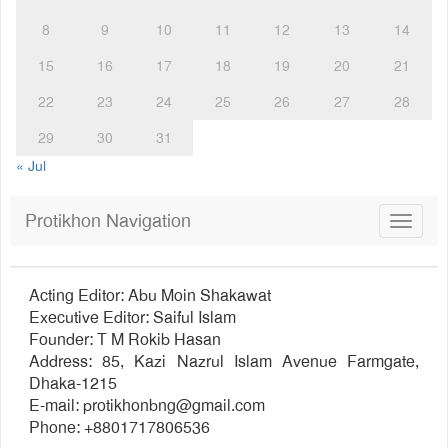
8
9
10
11
12
13
14
15
16
17
18
19
20
21
22
23
24
25
26
27
28
29
30
31
« Jul
Protikhon Navigation
Toggle
navigat
Acting Editor: Abu Moin Shakawat
Executive Editor: Saiful Islam
Founder: T M Rokib Hasan
Address: 85, Kazi Nazrul Islam Avenue Farmgate,
Dhaka-1215
E-mail:
protikhonbng@gmail.com
Phone: +8801717806536