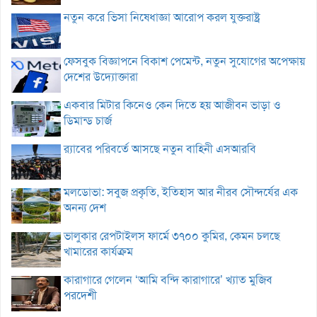
নতুন করে ভিসা নিষেধাজ্ঞা আরোপ করল যুক্তরাষ্ট্র
ফেসবুক বিজ্ঞাপনে বিকাশ পেমেন্ট, নতুন সুযোগের অপেক্ষায়
দেশের উদ্যোক্তারা
একবার মিটার কিনেও কেন দিতে হয় আজীবন ভাড়া ও
ডিমান্ড চার্জ
র‌্যাবের পরিবর্তে আসছে নতুন বাহিনী এসআরবি
মলডোভা: সবুজ প্রকৃতি, ইতিহাস আর নীরব সৌন্দর্যের এক
অনন্য দেশ
ভালুকার রেপটাইলস ফার্মে ৩৭০০ কুমির, কেমন চলছে
খামারের কার্যক্রম
কারাগারে গেলেন ‘আমি বন্দি কারাগারে’ খ্যাত মুজিব
পরদেশী