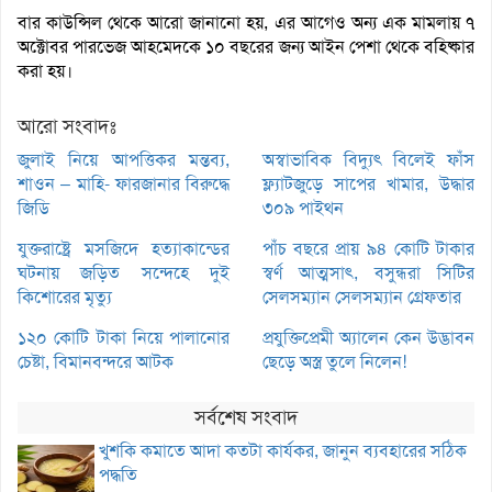
বার কাউন্সিল থেকে আরো জানানো হয়, এর আগেও অন্য এক মামলায় ৭
অক্টোবর পারভেজ আহমেদকে ১০ বছরের জন্য আইন পেশা থেকে বহিষ্কার
করা হয়।
আরো সংবাদঃ
জুলাই নিয়ে আপত্তিকর মন্তব্য,
অস্বাভাবিক বিদ্যুৎ বিলেই ফাঁস
শাওন – মাহি- ফারজানার বিরুদ্ধে
ফ্ল্যাটজুড়ে সাপের খামার, উদ্ধার
জিডি
৩০৯ পাইথন
যুক্তরাষ্ট্রে মসজিদে হত্যাকান্ডের
পাঁচ বছরে প্রায় ৯৪ কোটি টাকার
ঘটনায় জড়িত সন্দেহে দুই
স্বর্ণ আত্মসাৎ, বসুন্ধরা সিটির
কিশোরের মৃত্যু
সেলসম্যান সেলসম্যান গ্রেফতার
১২০ কোটি টাকা নিয়ে পালানোর
প্রযুক্তিপ্রেমী অ্যালেন কেন উদ্ভাবন
চেষ্টা, বিমানবন্দরে আটক
ছেড়ে অস্ত্র তুলে নিলেন!
সর্বশেষ সংবাদ
খুশকি কমাতে আদা কতটা কার্যকর, জানুন ব্যবহারের সঠিক
পদ্ধতি