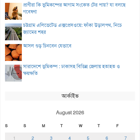
প্রাণীরা কি ভূমিকম্পের আগাম সংকেত টের পায়? যা বলছে
গবেষণা
চট্টগ্রাম এলিভেটেড এক্সপ্রেসওয়ে: ফাঁকা উড়ালপথ, নিচে
জ্যামের শহর
আসল গুড় চিনবেন যেভাবে
সারাদেশে ভূমিকম্প : ঢাকাসহ বিভিন্ন জেলায় হতাহত ও
ক্ষয়ক্ষতি
আর্কাইভ
August 2026
S
S
M
T
W
T
F
1
2
3
4
5
6
7