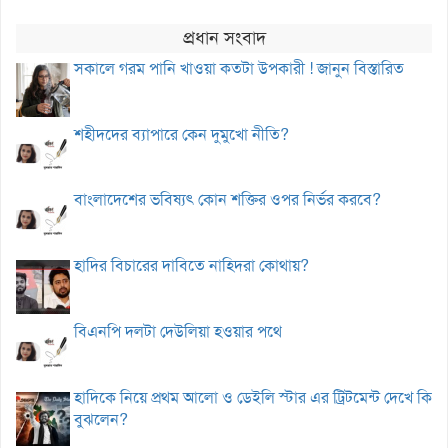
প্রধান সংবাদ
সকালে গরম পানি খাওয়া কতটা উপকারী ! জানুন বিস্তারিত
শহীদদের ব্যাপারে কেন দুমুখো নীতি?
বাংলাদেশের ভবিষ্যৎ কোন শক্তির ওপর নির্ভর করবে?
হাদির বিচারের দাবিতে নাহিদরা কোথায়?
বিএনপি দলটা দেউলিয়া হওয়ার পথে
হাদিকে নিয়ে প্রথম আলো ও ডেইলি স্টার এর ট্রিটমেন্ট দেখে কি
বুঝলেন?