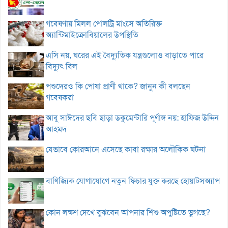
গবেষণায় মিলল পোলট্রি মাংসে অতিরিক্ত
অ্যান্টিমাইক্রোবিয়ালের উপস্থিতি
এসি নয়, ঘরের এই বৈদ্যুতিক যন্ত্রগুলোও বাড়াতে পারে
বিদ্যুৎ বিল
পশুদেরও কি পোষা প্রাণী থাকে? জানুন কী বলছেন
গবেষকরা
আবু সাঈদের ছবি ছাড়া ডকুমেন্টারি পূর্ণাঙ্গ নয়: হাফিজ উদ্দিন
আহমদ
যেভাবে কোরআনে এসেছে কাবা রক্ষার অলৌকিক ঘটনা
বাণিজ্যিক যোগাযোগে নতুন ফিচার যুক্ত করছে হোয়াটসঅ্যাপ
কোন লক্ষণ দেখে বুঝবেন আপনার শিশু অপুষ্টিতে ভুগছে?