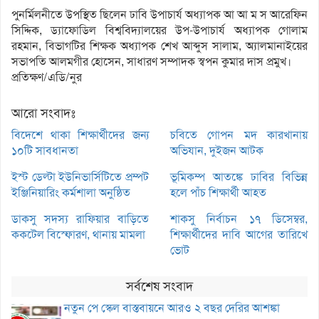
পুনর্মিলনীতে উপস্থিত ছিলেন ঢাবি উপাচার্য অধ্যাপক আ আ ম স আরেফিন
সিদ্দিক, ড্যাফোডিল বিশ্ববিদ্যালয়ের উপ-উপাচার্য অধ্যাপক গোলাম
রহমান, বিভাগটির শিক্ষক অধ্যাপক শেখ আব্দুস সালাম, অ্যালমানাইয়ের
সভাপতি আলমগীর হোসেন, সাধারণ সম্পাদক স্বপন কুমার দাস প্রমুখ।
প্রতিক্ষণ/এডি/নুর
আরো সংবাদঃ
বিদেশে থাকা শিক্ষার্থীদের জন্য
চবিতে গোপন মদ কারখানায়
১০টি সাবধানতা
অভিযান, দুইজন আটক
ইস্ট ডেল্টা ইউনিভার্সিটিতে প্রম্পট
ভূমিকম্প আতঙ্কে ঢাবির বিভিন্ন
ইঞ্জিনিয়ারিং কর্মশালা অনুষ্ঠিত
হলে পাঁচ শিক্ষার্থী আহত
ডাকসু সদস্য রাফিয়ার বাড়িতে
শাকসু নির্বাচন ১৭ ডিসেম্বর,
ককটেল বিস্ফোরণ, থানায় মামলা
শিক্ষার্থীদের দাবি আগের তারিখে
ভোট
সর্বশেষ সংবাদ
নতুন পে স্কেল বাস্তবায়নে আরও ২ বছর দেরির আশঙ্কা