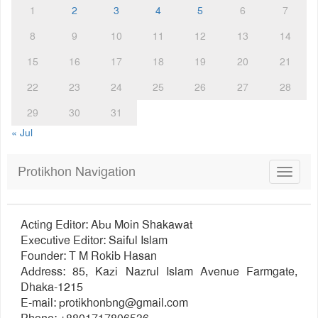
1
2
3
4
5
6
7
8
9
10
11
12
13
14
15
16
17
18
19
20
21
22
23
24
25
26
27
28
29
30
31
« Jul
Protikhon Navigation
Toggle
navigat
Acting Editor: Abu Moin Shakawat
Executive Editor: Saiful Islam
Founder: T M Rokib Hasan
Address: 85, Kazi Nazrul Islam Avenue Farmgate,
Dhaka-1215
E-mail:
protikhonbng@gmail.com