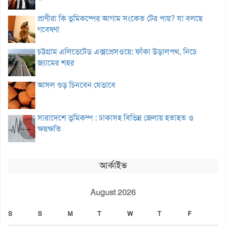
প্রাণীরা কি ভূমিকম্পের আগাম সংকেত টের পায়? যা বলছে
গবেষণা
চট্টগ্রাম এলিভেটেড এক্সপ্রেসওয়ে: ফাঁকা উড়ালপথ, নিচে
জ্যামের শহর
আসল গুড় চিনবেন যেভাবে
সারাদেশে ভূমিকম্প : ঢাকাসহ বিভিন্ন জেলায় হতাহত ও
ক্ষয়ক্ষতি
আর্কাইভ
August 2026
S
S
M
T
W
T
F