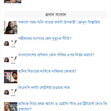
প্রধান সংবাদ
সকালে গরম পানি খাওয়া কতটা উপকারী ! জানুন বিস্তারিত
শহীদদের ব্যাপারে কেন দুমুখো নীতি?
বাংলাদেশের ভবিষ্যৎ কোন শক্তির ওপর নির্ভর করবে?
হাদির বিচারের দাবিতে নাহিদরা কোথায়?
বিএনপি দলটা দেউলিয়া হওয়ার পথে
হাদিকে নিয়ে প্রথম আলো ও ডেইলি স্টার এর ট্রিটমেন্ট দেখে কি
বুঝলেন?