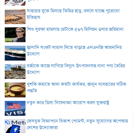
সাহারার বুকে মিলছে তিমির হাড়, বদলে যাচ্ছে পুরোনো
ইতিহাস
শিশু সুরক্ষা মামলায় মেটাকে ৫৬৭ মিলিয়ন ডলার জরিমানা
জ্বালানি সংকট সামাল দিতে বাড়ছে এলএনজি আমদানির
উদ্যোগ
বর্জ্যকে কাজে লাগিয়ে বিদ্যুৎ উৎপাদনসহ নানা পণ্য তৈরির
উদ্যোগ
খুশকি কমাতে আদা কতটা কার্যকর, জানুন ব্যবহারের সঠিক
পদ্ধতি
নতুন করে ভিসা নিষেধাজ্ঞা আরোপ করল যুক্তরাষ্ট্র
ফেসবুক বিজ্ঞাপনে বিকাশ পেমেন্ট, নতুন সুযোগের অপেক্ষায়
দেশের উদ্যোক্তারা