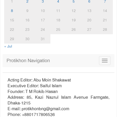
1
2
3
4
5
6
7
8
9
10
11
12
13
14
15
16
17
18
19
20
21
22
23
24
25
26
27
28
29
30
31
« Jul
Protikhon Navigation
Toggle
navigat
Acting Editor: Abu Moin Shakawat
Executive Editor: Saiful Islam
Founder: T M Rokib Hasan
Address: 85, Kazi Nazrul Islam Avenue Farmgate,
Dhaka-1215
E-mail:
protikhonbng@gmail.com
Phone: +8801717806536