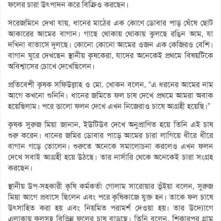
ফলের চারা উৎপাদন করে বিক্রিও করছেন।
সরেজমিনে দেখা যায়, ধানের মাঠের এক কোণে ডোবার পাড় ঘেঁষে ছোট
আকারের আমের বাগান। গাছে থোকায় থোকায় ঝুলছে রঙিন আম, যা
দখিনা বাতাসে দুলছে। কোনো কোনো আমের ওজন এক কেজিরও বেশি।
বাগান ঘুরে দেখছেন স্থানীয় কৃষকেরা, যাদের অনেকেই প্রথমে বিষয়টিকে
অবিশ্বাসের চোখে দেখেছিলেন।
প্রতিবেশী কৃষক সফিউল্লাহ ও মো. খোকন বলেন, “এ ধরনের আমের নাম
আগে কখনো শুনিনি। ধানের জমিতে ফল চাষ দেখে প্রথমে আমরা অবাক
হয়েছিলাম। পরে ভালো ফলন দেখে এখন নিজেরাও চাষে আগ্রহী হয়েছি।”
কৃষক সুরুজ মিয়া জানান, ইউটিউব দেখে অনুপ্রাণিত হয়ে তিনি এই চাষ
শুরু করেন। ধানের জমির ডোবার পাড়ে আমের চারা লাগিয়ে ধীরে ধীরে
বাগান গড়ে তোলেন। শুরুতে অনেকে সমালোচনা করলেও এখন ফলন
দেখে সবাই আগ্রহী হয়ে উঠছে। তার নার্সারি থেকে অনেকেই চারা সংগ্রহ
করছেন।
স্থানীয় উপ-সহকারী কৃষি কর্মকর্তা গোলাম সারোয়ার ভূঁইয়া বলেন, সুরুজ
মিয়া আগে প্রবাসে ছিলেন এবং পরে কৃষিকাজে যুক্ত হন। তাকে ফল চাষে
উৎসাহিত করা হয় এবং নিয়মিত পরামর্শ দেওয়া হয়। তার উদ্যোগে
এলাকায় কুলসহ বিভিন্ন ফলের চাষ বাড়ছে। তিনি বলেন, শিকারপুর গ্রাম