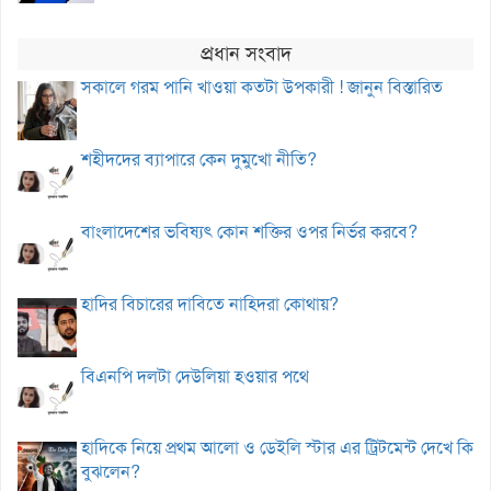
প্রধান সংবাদ
সকালে গরম পানি খাওয়া কতটা উপকারী ! জানুন বিস্তারিত
শহীদদের ব্যাপারে কেন দুমুখো নীতি?
বাংলাদেশের ভবিষ্যৎ কোন শক্তির ওপর নির্ভর করবে?
হাদির বিচারের দাবিতে নাহিদরা কোথায়?
বিএনপি দলটা দেউলিয়া হওয়ার পথে
হাদিকে নিয়ে প্রথম আলো ও ডেইলি স্টার এর ট্রিটমেন্ট দেখে কি
বুঝলেন?