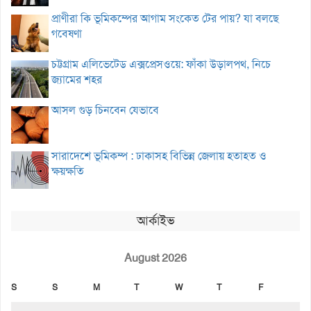
প্রাণীরা কি ভূমিকম্পের আগাম সংকেত টের পায়? যা বলছে
গবেষণা
চট্টগ্রাম এলিভেটেড এক্সপ্রেসওয়ে: ফাঁকা উড়ালপথ, নিচে
জ্যামের শহর
আসল গুড় চিনবেন যেভাবে
সারাদেশে ভূমিকম্প : ঢাকাসহ বিভিন্ন জেলায় হতাহত ও
ক্ষয়ক্ষতি
আর্কাইভ
August 2026
S
S
M
T
W
T
F