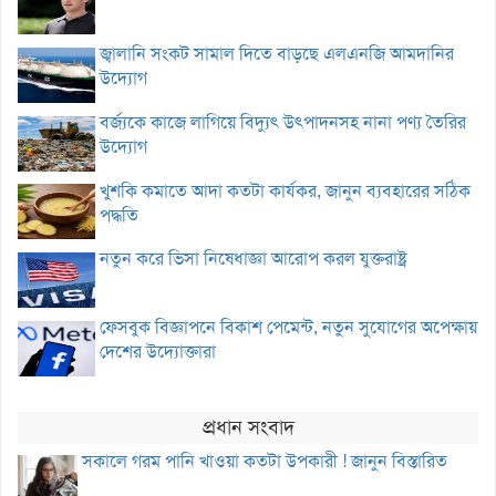
জ্বালানি সংকট সামাল দিতে বাড়ছে এলএনজি আমদানির
উদ্যোগ
বর্জ্যকে কাজে লাগিয়ে বিদ্যুৎ উৎপাদনসহ নানা পণ্য তৈরির
উদ্যোগ
খুশকি কমাতে আদা কতটা কার্যকর, জানুন ব্যবহারের সঠিক
পদ্ধতি
নতুন করে ভিসা নিষেধাজ্ঞা আরোপ করল যুক্তরাষ্ট্র
ফেসবুক বিজ্ঞাপনে বিকাশ পেমেন্ট, নতুন সুযোগের অপেক্ষায়
দেশের উদ্যোক্তারা
প্রধান সংবাদ
সকালে গরম পানি খাওয়া কতটা উপকারী ! জানুন বিস্তারিত