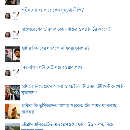
শহীদদের ব্যাপারে কেন দুমুখো নীতি?
বাংলাদেশের ভবিষ্যৎ কোন শক্তির ওপর নির্ভর করবে?
হাদির বিচারের দাবিতে নাহিদরা কোথায়?
বিএনপি দলটা দেউলিয়া হওয়ার পথে
হাদিকে নিয়ে প্রথম আলো ও ডেইলি স্টার এর ট্রিটমেন্ট দেখে কি
বুঝলেন?
প্রাণীরা কি ভূমিকম্পের আগাম সংকেত টের পায়? যা বলছে
গবেষণা
চট্টগ্রাম এলিভেটেড এক্সপ্রেসওয়ে: ফাঁকা উড়ালপথ, নিচে