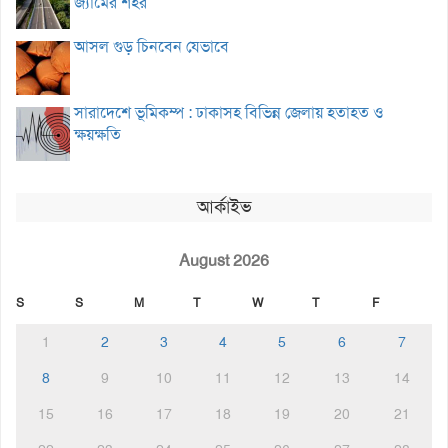
জ্যামের শহর
আসল গুড় চিনবেন যেভাবে
সারাদেশে ভূমিকম্প : ঢাকাসহ বিভিন্ন জেলায় হতাহত ও
ক্ষয়ক্ষতি
আর্কাইভ
August 2026
S
S
M
T
W
T
F
1
2
3
4
5
6
7
8
9
10
11
12
13
14
15
16
17
18
19
20
21