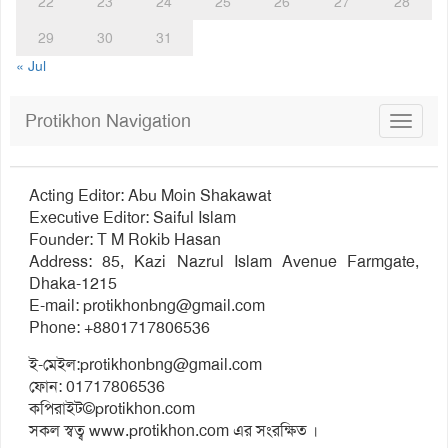
22
23
24
25
26
27
28
29
30
31
« Jul
Protikhon Navigation
Toggle
navigat
Acting Editor: Abu Moin Shakawat
Executive Editor: Saiful Islam
Founder: T M Rokib Hasan
Address: 85, Kazi Nazrul Islam Avenue Farmgate,
Dhaka-1215
E-mail:
protikhonbng@gmail.com
Phone: +8801717806536
ই-মেইল:
protikhonbng@gmail.com
ফোন: 01717806536
কপিরাইট©protikhon.com
সকল স্বত্ব www.protikhon.com এর সংরক্ষিত ।