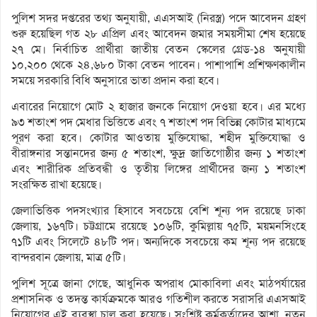
পুলিশ সদর দপ্তরের তথ্য অনুযায়ী, এএসআই (নিরস্ত্র) পদে আবেদন গ্রহণ
শুরু হয়েছিল গত ২৮ এপ্রিল এবং আবেদন জমার সময়সীমা শেষ হয়েছে
২৭ মে। নির্বাচিত প্রার্থীরা জাতীয় বেতন স্কেলের গ্রেড-১৪ অনুযায়ী
১০,২০০ থেকে ২৪,৬৮০ টাকা বেতন পাবেন। পাশাপাশি প্রশিক্ষণকালীন
সময়ে সরকারি বিধি অনুসারে ভাতা প্রদান করা হবে।
এবারের নিয়োগে মোট ২ হাজার জনকে নিয়োগ দেওয়া হবে। এর মধ্যে
৯৩ শতাংশ পদ মেধার ভিত্তিতে এবং ৭ শতাংশ পদ বিভিন্ন কোটার মাধ্যমে
পূরণ করা হবে। কোটার আওতায় মুক্তিযোদ্ধা, শহীদ মুক্তিযোদ্ধা ও
বীরাঙ্গনার সন্তানদের জন্য ৫ শতাংশ, ক্ষুদ্র জাতিগোষ্ঠীর জন্য ১ শতাংশ
এবং শারীরিক প্রতিবন্ধী ও তৃতীয় লিঙ্গের প্রার্থীদের জন্য ১ শতাংশ
সংরক্ষিত রাখা হয়েছে।
জেলাভিত্তিক পদসংখ্যার হিসাবে সবচেয়ে বেশি শূন্য পদ রয়েছে ঢাকা
জেলায়, ১৬৭টি। চট্টগ্রামে রয়েছে ১০৬টি, কুমিল্লায় ৭৫টি, ময়মনসিংহে
৭১টি এবং সিলেটে ৪৮টি পদ। অন্যদিকে সবচেয়ে কম শূন্য পদ রয়েছে
বান্দরবান জেলায়, মাত্র ৫টি।
পুলিশ সূত্রে জানা গেছে, আধুনিক অপরাধ মোকাবিলা এবং মাঠপর্যায়ের
প্রশাসনিক ও তদন্ত কার্যক্রমকে আরও গতিশীল করতে সরাসরি এএসআই
নিয়োগের এই ব্যবস্থা চালু করা হয়েছে। সংশ্লিষ্ট কর্মকর্তাদের আশা, নতুন