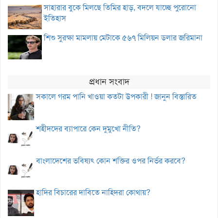
সাহারার বুকে মিলছে তিমির হাড়, বদলে যাচ্ছে পুরোনো
ইতিহাস
শিশু সুরক্ষা মামলায় মেটাকে ৫৬৭ মিলিয়ন ডলার জরিমানা
প্রধান সংবাদ
সকালে গরম পানি খাওয়া কতটা উপকারী ! জানুন বিস্তারিত
শহীদদের ব্যাপারে কেন দুমুখো নীতি?
বাংলাদেশের ভবিষ্যৎ কোন শক্তির ওপর নির্ভর করবে?
হাদির বিচারের দাবিতে নাহিদরা কোথায়?