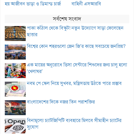
হয় আজীবন ভাড়া ও ডিমান্ড চার্জ
বাহিনী এসআরবি
সর্বশেষ সংবাদ
পাকা কাঁঠাল থেকে বিস্কুট! নতুন উদ্যোগে সাড়া ফেলেছেন
ছাত্তার
বিশ্বের কোন শহরগুলো জেন জি’র কাছে সবচেয়ে জনপ্রিয়?
এক মায়ের অনুরোধে ভিসা সেন্টারে শিশুদের জন্য চালু হলো
‘খেলাঘর’
নবম পে স্কেল নিয়ে সুখবর, মন্ত্রিসভায় উঠতে পারে প্রস্তাব
বাংলাদেশের দিকে নজর তিন পরাশক্তির
বিনামূল্যে চ্যাটজিপিটি ব্যবহারে মিলবে সীমাহীন চ্যাটের
সুযোগ