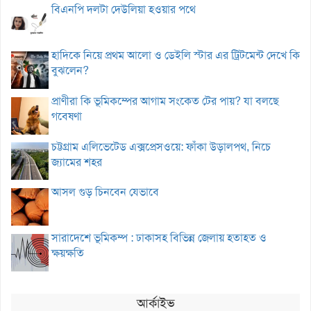
বিএনপি দলটা দেউলিয়া হওয়ার পথে
হাদিকে নিয়ে প্রথম আলো ও ডেইলি স্টার এর ট্রিটমেন্ট দেখে কি
বুঝলেন?
প্রাণীরা কি ভূমিকম্পের আগাম সংকেত টের পায়? যা বলছে
গবেষণা
চট্টগ্রাম এলিভেটেড এক্সপ্রেসওয়ে: ফাঁকা উড়ালপথ, নিচে
জ্যামের শহর
আসল গুড় চিনবেন যেভাবে
সারাদেশে ভূমিকম্প : ঢাকাসহ বিভিন্ন জেলায় হতাহত ও
ক্ষয়ক্ষতি
আর্কাইভ