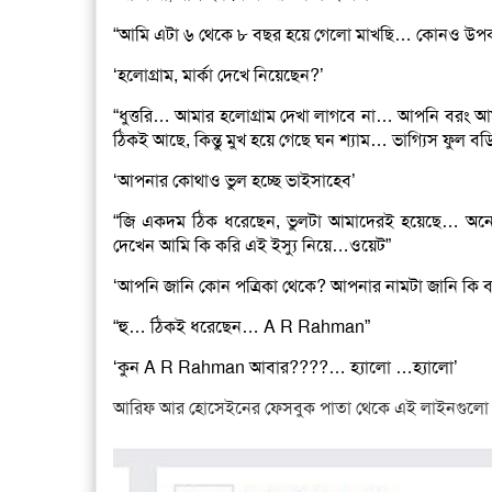
“আমি এটা ৬ থেকে ৮ বছর হয়ে গেলো মাখছি… কোনও উপক
‘হলোগ্রাম, মার্কা দেখে নিয়েছেন?’
“ধুত্তরি… আমার হলোগ্রাম দেখা লাগবে না… আপনি বরং আ
ঠিকই আছে, কিন্তু মুখ হয়ে গেছে ঘন শ্যাম… ভাগ্যিস ফুল বড
‘আপনার কোথাও ভুল হচ্ছে ভাইসাহেব’
“জি একদম ঠিক ধরেছেন, ভুলটা আমাদেরই হয়েছে… অন
দেখেন আমি কি করি এই ইস্যু নিয়ে…ওয়েট”
‘আপনি জানি কোন পত্রিকা থেকে? আপনার নামটা জানি কি 
“হু… ঠিকই ধরেছেন… A R Rahman”
‘কুন A R Rahman আবার????… হ্যালো …হ্যালো’
আরিফ আর হোসেইনের ফেসবুক পাতা থেকে এই লাইনগুলো হু