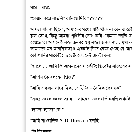
থাম…থামম
“ফেয়ার করে লাভলি” বানিয়ে দিবি??????
আমরা ধারনা ছিলো, আমাদের মধ্যে যাই থাক না কেনও রেই
কুল দেখে, কিন্তু আমরা পৃথিবীর বোধ করি একমাত্র জাতি য
হয়েছে তা আসলেই লজ্জাজনক; শুধু লজ্জা জনক না… ঘৃণা কর
আমাদের মন মানসিকতাও এতটাই নিচে নেমে গেছে যে আমরা
কোম্পানির মার্কেটিং ডিরেক্টরকে, দেই একটা কল:
“হ্যালো… আমি কি আপনাদের মার্কেটিং ডিরেক্টর সাহেবের 
“আপনি কে বলছেন প্লিজ?’
“আমি একজন সাংবাদিক…এডিটর – দৈনিক ফেসবুক”
“একটু ওয়েট করেন স্যার… লাইনটা ফরওয়ার্ড করছি এখনই’
‘হ্যালো হ্যালো কে?’
“আমি সাংবাদিক A. R. Hossain বলছি”
‘জি জি বলুন’