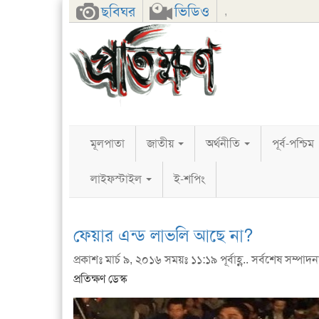
Facebook
Twitter
Google+
ছবিঘর
ভিডিও
,
মূলপাতা
জাতীয়
অর্থনীতি
পূর্ব-পশ্চিম
লাইফস্টাইল
ই-শপিং
ফেয়ার এন্ড লাভলি আছে না?
প্রকাশঃ মার্চ ৯, ২০১৬ সময়ঃ ১১:১৯ পূর্বাহ্ণ.. সর্বশেষ সম্পাদনাঃ
প্রতিক্ষণ ডেস্ক