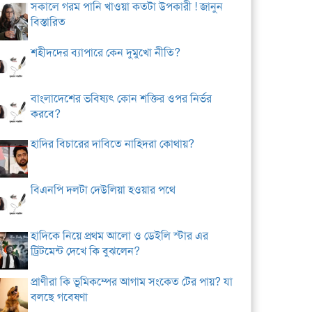
সকালে গরম পানি খাওয়া কতটা উপকারী ! জানুন
বিস্তারিত
শহীদদের ব্যাপারে কেন দুমুখো নীতি?
বাংলাদেশের ভবিষ্যৎ কোন শক্তির ওপর নির্ভর
করবে?
হাদির বিচারের দাবিতে নাহিদরা কোথায়?
বিএনপি দলটা দেউলিয়া হওয়ার পথে
হাদিকে নিয়ে প্রথম আলো ও ডেইলি স্টার এর
ট্রিটমেন্ট দেখে কি বুঝলেন?
প্রাণীরা কি ভূমিকম্পের আগাম সংকেত টের পায়? যা
বলছে গবেষণা