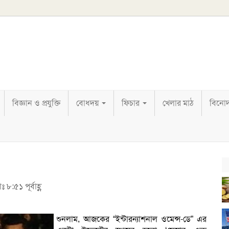
বিজ্ঞান ও প্রযুক্তি
বোধদয়
ফিচার
খেলার মাঠ
বিনো
 ৮:৫১ পূর্বাহ্ণ
শুনলাম, আজকের “ইন্টারন্যাশনাল ওমেন্স-ডে” এর