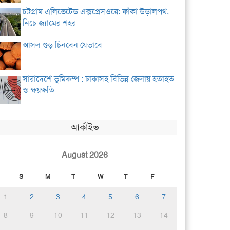
চট্টগ্রাম এলিভেটেড এক্সপ্রেসওয়ে: ফাঁকা উড়ালপথ,
নিচে জ্যামের শহর
আসল গুড় চিনবেন যেভাবে
সারাদেশে ভূমিকম্প : ঢাকাসহ বিভিন্ন জেলায় হতাহত
ও ক্ষয়ক্ষতি
আর্কাইভ
August 2026
S
M
T
W
T
F
1
2
3
4
5
6
7
8
9
10
11
12
13
14