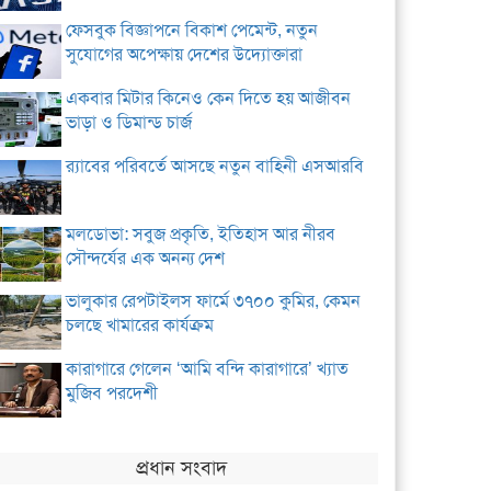
ফেসবুক বিজ্ঞাপনে বিকাশ পেমেন্ট, নতুন
সুযোগের অপেক্ষায় দেশের উদ্যোক্তারা
একবার মিটার কিনেও কেন দিতে হয় আজীবন
ভাড়া ও ডিমান্ড চার্জ
র‌্যাবের পরিবর্তে আসছে নতুন বাহিনী এসআরবি
মলডোভা: সবুজ প্রকৃতি, ইতিহাস আর নীরব
সৌন্দর্যের এক অনন্য দেশ
ভালুকার রেপটাইলস ফার্মে ৩৭০০ কুমির, কেমন
চলছে খামারের কার্যক্রম
কারাগারে গেলেন ‘আমি বন্দি কারাগারে’ খ্যাত
মুজিব পরদেশী
প্রধান সংবাদ