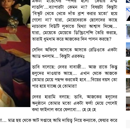
একটা ইভেন্টের স্পন্সর হলো ‘ফেয়ার এন্ড
লাভলি’…ব্যাপারটা কেমন না? বিষয়টা কিছুটা
‘বিস্কুট খেতে খেতে দাঁত ব্রাশ করার মতো’ হয়ে
গেলো না? যারা, মেয়েদেরকে ছেলেদের কাছে
ন্যাচারাল বিউটি লুকাতে মিথ্যা আশ্বাস দিচ্ছে…
যারা, মেয়েতে মেয়েতে ডিস্ক্রিপেন্সি তৈরি করছে,
তারাই ধুমধাম করে আজকের দিন পালন করছে?
সেদিন অফিসে আসতে আসতে রেডিওতে একটা
অ্যাড শুনলাম… কিছুটা এরকমঃ
ভাবি বলেছে: দেবর বাবাজী… আজ রাতে কিন্তু
হলুদের দাওয়াত আছে… এখান থেকে আজকে
তোমার মেয়ে পছন্দ করতেই হবে…বিয়ের বয়স তো
পার হয়ে যাচ্ছে হে তোমার!!
দেবর হারামি বলছে: ভাবি, আজকের হলুদের
অনুষ্ঠানে তোমার মতো একটা ফর্সা মেয়ে পেলেই
কথা ফাইনাল করে ফেলবো… হে হে হে
… মাত্র ছয় থেকে আট সপ্তাহে আমি দায়িত্ব নিয়ে কন্যাকে, ফেয়ার করে