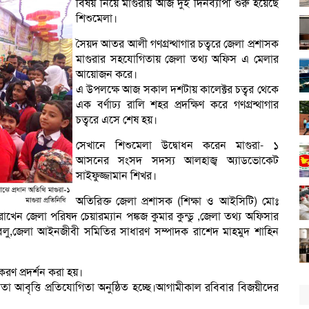
বিষয় নিয়ে মাগুরায় আজ দুই দিনব্যাপী শুরু হয়েছে
শিশুমেলা।
সৈয়দ আতর আলী গণগ্রন্থাগার চত্বরে জেলা প্রশাসক
মাগুরার সহযোগিতায় জেলা তথ্য অফিস এ মেলার
আয়োজন করে।
এ উপলক্ষে আজ সকাল দশটায় কালেক্টর চত্বর থেকে
এক বর্ণাঢ্য রালি শহর প্রদক্ষিণ করে গণগ্রন্থাগার
চত্বরে এসে শেষ হয়।
সেখানে শিশুমেলা উদ্বোধন করেন মাগুরা- ১
আসনের সংসদ সদস্য আলহাজ্ব অ্যাডভোকেট
সাইফুজ্জামান শিখর।
অতিরিক্ত জেলা প্রশাসক (শিক্ষা ও আইসিটি) মোঃ
াখেন জেলা পরিষদ চেয়ারম্যান পঙ্কজ কুমার কুন্ডু ,জেলা তথ্য অফিসার
বলু,জেলা আইনজীবী সমিতির সাধারণ সম্পাদক রাশেদ মাহমুদ শাহিন
রণ প্রদর্শন করা হয়।
িতা আবৃত্তি প্রতিযোগিতা অনুষ্ঠিত হচ্ছে।আগামীকাল রবিবার বিজয়ীদের