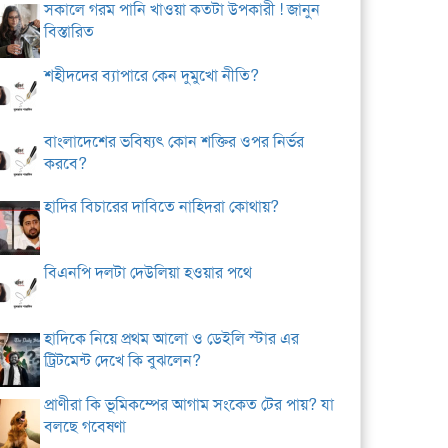
সকালে গরম পানি খাওয়া কতটা উপকারী ! জানুন
বিস্তারিত
শহীদদের ব্যাপারে কেন দুমুখো নীতি?
বাংলাদেশের ভবিষ্যৎ কোন শক্তির ওপর নির্ভর
করবে?
হাদির বিচারের দাবিতে নাহিদরা কোথায়?
বিএনপি দলটা দেউলিয়া হওয়ার পথে
হাদিকে নিয়ে প্রথম আলো ও ডেইলি স্টার এর
ট্রিটমেন্ট দেখে কি বুঝলেন?
প্রাণীরা কি ভূমিকম্পের আগাম সংকেত টের পায়? যা
বলছে গবেষণা