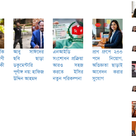
কি
আবু সাঈদের
এনআইডি
প্রাণ গ্রুপে ২০০
ণী
ছবি ছাড়া
সংশোধন প্রক্রিয়া
পদে নিয়োগ,
 কী
ডকুমেন্টারি
আরও সহজ
অভিজ্ঞতা ছাড়াই
পূর্ণাঙ্গ নয়: হাফিজ
করতে ইসির
আবেদন করার
উদ্দিন আহমদ
নতুন পরিকল্পনা
সুযোগ