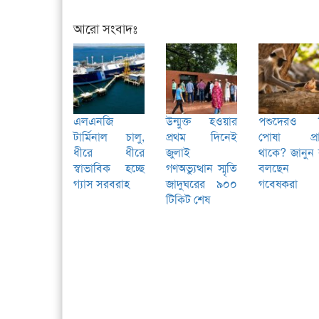
আরো সংবাদঃ
এলএনজি
উন্মুক্ত হওয়ার
পশুদেরও 
টার্মিনাল চালু,
প্রথম দিনেই
পোষা প্রা
ধীরে ধীরে
জুলাই
থাকে? জানুন
স্বাভাবিক হচ্ছে
গণঅভ্যুত্থান স্মৃতি
বলছেন
গ্যাস সরবরাহ
জাদুঘরের ৯০০
গবেষকরা
টিকিট শেষ