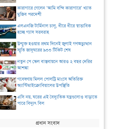
কারাগারে গেলেন ‘আমি বন্দি কারাগারে’ খ্যাত
মুজিব পরদেশী
এলএনজি টার্মিনাল চালু, ধীরে ধীরে স্বাভাবিক
হচ্ছে গ্যাস সরবরাহ
উন্মুক্ত হওয়ার প্রথম দিনেই জুলাই গণঅভ্যুত্থান
স্মৃতি জাদুঘরের ৯০০ টিকিট শেষ
নতুন পে স্কেল বাস্তবায়নে আরও ২ বছর দেরির
আশঙ্কা
গবেষণায় মিলল পোলট্রি মাংসে অতিরিক্ত
অ্যান্টিমাইক্রোবিয়ালের উপস্থিতি
এসি নয়, ঘরের এই বৈদ্যুতিক যন্ত্রগুলোও বাড়াতে
পারে বিদ্যুৎ বিল
প্রধান সংবাদ