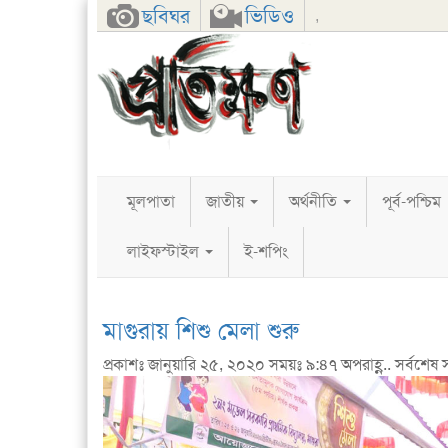
Facebook
Twitter
Google+
ছবিঘর
ভিডিও
,
মূলপাতা
জাতীয়
অর্থনীতি
পূর্ব-পশ্চিম
লাইফস্টাইল
ই-শপিং
মাগুরায় শিশু মেলা শুরু
প্রকাশঃ জানুয়ারি ২৫, ২০২০ সময়ঃ ৯:৪৭ অপরাহ্ণ.. সর্বশেষ 