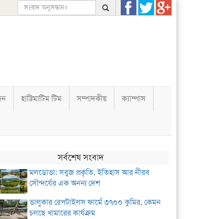
দন
হাট্টিমাটিম টিম
সম্পাদকীয়
ক্যাম্পাস
সর্বশেষ সংবাদ
মলডোভা: সবুজ প্রকৃতি, ইতিহাস আর নীরব
সৌন্দর্যের এক অনন্য দেশ
ভালুকার রেপটাইলস ফার্মে ৩৭০০ কুমির, কেমন
চলছে খামারের কার্যক্রম