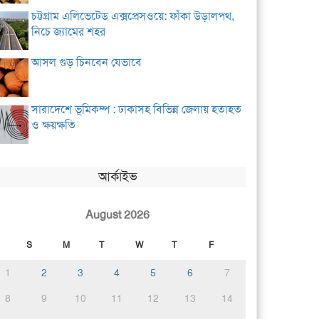
চট্টগ্রাম এলিভেটেড এক্সপ্রেসওয়ে: ফাঁকা উড়ালপথ,
নিচে জ্যামের শহর
আসল গুড় চিনবেন যেভাবে
সারাদেশে ভূমিকম্প : ঢাকাসহ বিভিন্ন জেলায় হতাহত
ও ক্ষয়ক্ষতি
আর্কাইভ
August 2026
S
M
T
W
T
F
1
2
3
4
5
6
7
8
9
10
11
12
13
14