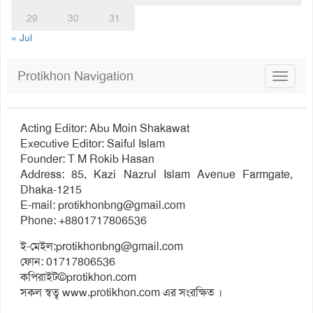
29
30
31
« Jul
Protikhon Navigation
Toggle
navigat
Acting Editor: Abu Moin Shakawat
Executive Editor: Saiful Islam
Founder: T M Rokib Hasan
Address: 85, Kazi Nazrul Islam Avenue Farmgate,
Dhaka-1215
E-mail:
protikhonbng@gmail.com
Phone: +8801717806536
ই-মেইল:
protikhonbng@gmail.com
ফোন: 01717806536
কপিরাইট©protikhon.com
সকল স্বত্ব www.protikhon.com এর সংরক্ষিত ।