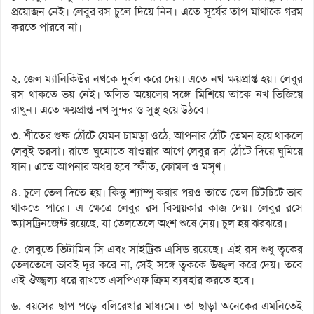
প্রয়োজন নেই। লেবুর রস চুলে দিয়ে নিন। এতে সূর্যের তাপ মাথাকে গরম
করতে পারবে না।
২. জেল ম্যানিকিউর নখকে দুর্বল করে দেয়। এতে নখ ক্ষয়প্রাপ্ত হয়। লেবুর
রস থাকতে ভয় নেই। অলিভ অয়েলের সঙ্গে মিশিয়ে তাকে নখ ভিজিয়ে
রাখুন। এতে ক্ষয়প্রাপ্ত নখ সুন্দর ও সুস্থ হয়ে উঠবে।
৩. শীতের শুষ্ক ঠোঁটে যেমন চামড়া ওঠে, আপনার ঠোঁট তেমন হয়ে থাকলে
লেবুই ভরসা। রাতে ঘুমোতে যাওয়ার আগে লেবুর রস ঠোঁটে দিয়ে ঘুমিয়ে
যান। এতে আপনার অধর হবে স্ফীত, কোমল ও মসৃণ।
৪. চুলে তেল দিতে হয়। কিন্তু শ্যাম্পু করার পরও তাতে তেল চিটচিটে ভাব
থাকতে পারে। এ ক্ষেত্রে লেবুর রস বিস্ময়কার কাজ দেয়। লেবুর রসে
অ্যাসট্রিনজেন্ট রয়েছে, যা তেলতেলে অংশ শুষে নেয়। চুল হয় ঝরঝরে।
৫. লেবুতে ভিটামিন সি এবং সাইট্রিক এসিড রয়েছে। এই রস শুধু ত্বকের
তেলতেলে ভাবই দূর করে না, সেই সঙ্গে ত্বককে উজ্জ্বল করে দেয়। তবে
এই ঔজ্জ্বল্য ধরে রাখতে এসপিএফ ক্রিম ব্যবহার করতে হবে।
৬. বয়সের ছাপ পড়ে বলিরেখার মাধ্যমে। তা ছাড়া অনেকের এমনিতেই