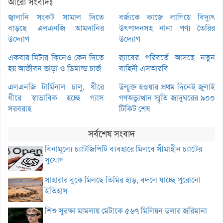
আরো সংবাদঃ
জ্বালানি সংকট সামাল দিতে
বর্জ্যকে কাজে লাগিয়ে বিদ্যুৎ
বাড়ছে এলএনজি আমদানির
উৎপাদনসহ নানা পণ্য তৈরির
উদ্যোগ
উদ্যোগ
একবার মিটার কিনেও কেন দিতে
র‌্যাবের পরিবর্তে আসছে নতুন
হয় আজীবন ভাড়া ও ডিমান্ড চার্জ
বাহিনী এসআরবি
এলএনজি টার্মিনাল চালু, ধীরে
উন্মুক্ত হওয়ার প্রথম দিনেই জুলাই
ধীরে স্বাভাবিক হচ্ছে গ্যাস
গণঅভ্যুত্থান স্মৃতি জাদুঘরের ৯০০
সরবরাহ
টিকিট শেষ
সর্বশেষ সংবাদ
বিনামূল্যে চ্যাটজিপিটি ব্যবহারে মিলবে সীমাহীন চ্যাটের
সুযোগ
সাহারার বুকে মিলছে তিমির হাড়, বদলে যাচ্ছে পুরোনো
ইতিহাস
শিশু সুরক্ষা মামলায় মেটাকে ৫৬৭ মিলিয়ন ডলার জরিমানা