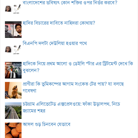
বাংলাদেশের ভবিষ্যৎ কোন শক্তির ওপর নির্ভর করবে?
হাদির বিচারের দাবিতে নাহিদরা কোথায়?
বিএনপি দলটা দেউলিয়া হওয়ার পথে
হাদিকে নিয়ে প্রথম আলো ও ডেইলি স্টার এর ট্রিটমেন্ট দেখে কি
বুঝলেন?
প্রাণীরা কি ভূমিকম্পের আগাম সংকেত টের পায়? যা বলছে
গবেষণা
চট্টগ্রাম এলিভেটেড এক্সপ্রেসওয়ে: ফাঁকা উড়ালপথ, নিচে
জ্যামের শহর
আসল গুড় চিনবেন যেভাবে