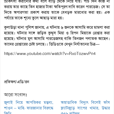
চিকিৎসা করানোর কথা বলে বাড়ি থেকে নিয়ে যায়। পাঁচ দিন কাজ না
করায় তার কাছে তিন হাজার টাকা ক্ষতিপূরণ দাবি করেন পারভেজ। সে তা
দিতে অপারগতা প্রকাশ করায় তাকে বেধড়ক মারধোর করা হয়। এক
পর্যায়ে তাকে শূন্যে তুলে আছাড় মারা হয়।
কুলাউড়া থানা পুলিশ জানায়, এ ঘটনায় ৬ জনকে আসামি করে মামলা করা
হয়েছে। ঘটনার সঙ্গে জড়িত কুদ্দুস মিয়া ও রিপন মিয়াকে গ্রেপ্তার করা
হয়েছে। ঘটনার মূল আসামি পারভেজসহ বাকি তিনজন পলাতক আছেন।
তাদের গ্রেপ্তারের চেষ্টা চলছে।। ভিডিওতে দেখুন নির্যাতনের চিত্র—
https://www.youtube.com/watch?v=RxoTozwvPn4
প্রতিক্ষণ/এডি/রন
আরো সংবাদঃ
জুলাই নিয়ে আপত্তিকর মন্তব্য,
অস্বাভাবিক বিদ্যুৎ বিলেই ফাঁস
শাওন – মাহি- ফারজানার বিরুদ্ধে
ফ্ল্যাটজুড়ে সাপের খামার, উদ্ধার
জিডি
৩০৯ পাইথন