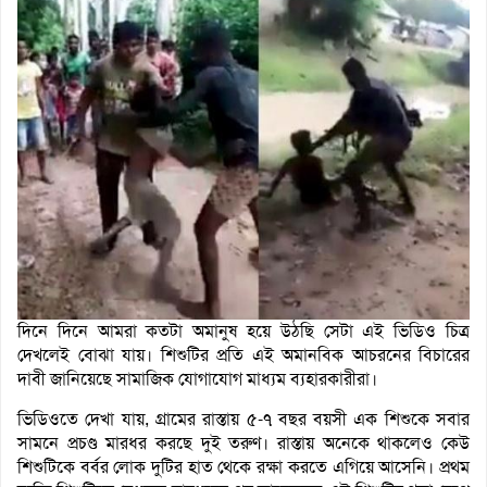
দিনে দিনে আমরা কতটা অমানুষ হয়ে উঠছি সেটা এই ভিডিও চিত্র
দেখলেই বোঝা যায়। শিশুটির প্রতি এই অমানবিক আচরনের বিচারের
দাবী জানিয়েছে সামাজিক যোগাযোগ মাধ্যম ব্যহারকারীরা।
ভিডিওতে দেখা যায়, গ্রামের রাস্তায় ৫-৭ বছর বয়সী এক শিশুকে সবার
সামনে প্রচণ্ড মারধর করছে দুই তরুণ। রাস্তায় অনেকে থাকলেও কেউ
শিশুটিকে বর্বর লোক দুটির হাত থেকে রক্ষা করতে এগিয়ে আসেনি। প্রথম