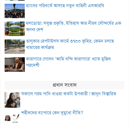
র‌্যাবের পরিবর্তে আসছে নতুন বাহিনী এসআরবি
মলডোভা: সবুজ প্রকৃতি, ইতিহাস আর নীরব সৌন্দর্যের এক
অনন্য দেশ
ভালুকার রেপটাইলস ফার্মে ৩৭০০ কুমির, কেমন চলছে
খামারের কার্যক্রম
কারাগারে গেলেন ‘আমি বন্দি কারাগারে’ খ্যাত মুজিব
পরদেশী
প্রধান সংবাদ
সকালে গরম পানি খাওয়া কতটা উপকারী ! জানুন বিস্তারিত
শহীদদের ব্যাপারে কেন দুমুখো নীতি?