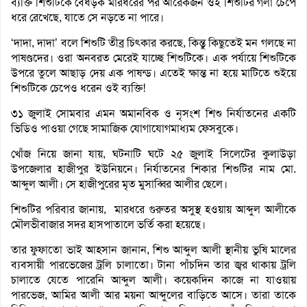
ব্যক্তি শিশুটিকে বেধড়ক মারধরের পর আরেকজন ওই শিশুটির গলা চেপে
ধরে রেখেছে, যাতে সে নড়তে না পারে।
‘দাদা, দাদা’ বলে শিশুটি তীব্র চিৎকার করছে, কিন্তু কিছুতেই মন গলছে না
পাষণ্ডদের। ওরা অনবরত মেরেই যাচ্ছে শিশুটিকে। এক পর্যায়ে শিশুটিকে
উপরে তুলে আছাড় দেয় এক পাষন্ড। এতেই ক্ষান্ত না হয়ে মাটিতে শুইয়ে
শিশুটিকে চেপেও ধরেন ওই ব্যক্তি!
৩১ জুলাই সোমবার এমন অমানবিক ও নৃসংশ শিশু নির্যাতনের একটি
ভিডিও পাওয়া গেছে সামাজিক যোগাযোগমাধ্যম ফেসবুকে।
খোঁজ নিয়ে জানা যায়, ঘটনাটি ঘটে ২৫ জুলাই সিলেটের কুলাউড়া
উপজেলার হাজীপুর ইউনিয়নে। নির্যাতনের শিকার শিশুটির নাম মো.
আব্দুল আলী। সে হাজীপুরের মৃত মুসাব্বির আলীর ছেলে।
শিশুটির পরিবার জানায়, মারধরে গুরুতর অসুস্থ হওয়ায় আব্দুল আলীকে
মৌলভীবাজার সদর হাসপাতালে ভর্তি করা হয়েছে।
তার ফুফাতো ভাই আহসান জানান, শিশু আব্দুল আলী স্থানীয় ভুষি মালের
ব্যবসায়ী পারভেজের ট্রলি চালাতো। টানা পাঁচদিন তার জ্বর থাকায় ট্রলি
চালাতে যেতে পারেনি আব্দুল আলী। কয়েকদিন কাজে না যাওয়ায়
পারভেজ, আমির আলী আর ময়না আব্দুলের বাড়িতে আসে। তারা তাকে