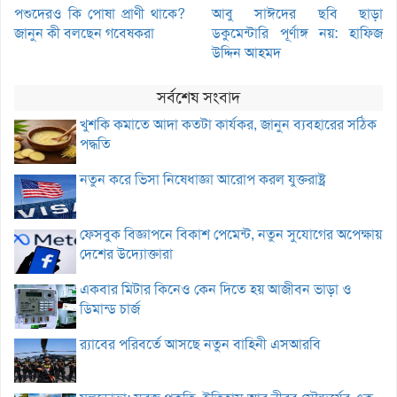
পশুদেরও কি পোষা প্রাণী থাকে?
আবু সাঈদের ছবি ছাড়া
জানুন কী বলছেন গবেষকরা
ডকুমেন্টারি পূর্ণাঙ্গ নয়: হাফিজ
উদ্দিন আহমদ
সর্বশেষ সংবাদ
খুশকি কমাতে আদা কতটা কার্যকর, জানুন ব্যবহারের সঠিক
পদ্ধতি
নতুন করে ভিসা নিষেধাজ্ঞা আরোপ করল যুক্তরাষ্ট্র
ফেসবুক বিজ্ঞাপনে বিকাশ পেমেন্ট, নতুন সুযোগের অপেক্ষায়
দেশের উদ্যোক্তারা
একবার মিটার কিনেও কেন দিতে হয় আজীবন ভাড়া ও
ডিমান্ড চার্জ
র‌্যাবের পরিবর্তে আসছে নতুন বাহিনী এসআরবি