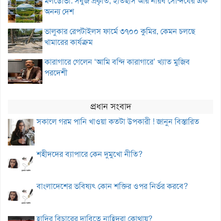
মলডোভা: সবুজ প্রকৃতি, ইতিহাস আর নীরব সৌন্দর্যের এক
অনন্য দেশ
ভালুকার রেপটাইলস ফার্মে ৩৭০০ কুমির, কেমন চলছে
খামারের কার্যক্রম
কারাগারে গেলেন ‘আমি বন্দি কারাগারে’ খ্যাত মুজিব
পরদেশী
প্রধান সংবাদ
সকালে গরম পানি খাওয়া কতটা উপকারী ! জানুন বিস্তারিত
শহীদদের ব্যাপারে কেন দুমুখো নীতি?
বাংলাদেশের ভবিষ্যৎ কোন শক্তির ওপর নির্ভর করবে?
হাদির বিচারের দাবিতে নাহিদরা কোথায়?