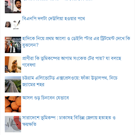
বিএনপি দলটা দেউলিয়া হওয়ার পথে
হাদিকে নিয়ে প্রথম আলো ও ডেইলি স্টার এর ট্রিটমেন্ট দেখে কি
বুঝলেন?
প্রাণীরা কি ভূমিকম্পের আগাম সংকেত টের পায়? যা বলছে
গবেষণা
চট্টগ্রাম এলিভেটেড এক্সপ্রেসওয়ে: ফাঁকা উড়ালপথ, নিচে
জ্যামের শহর
আসল গুড় চিনবেন যেভাবে
সারাদেশে ভূমিকম্প : ঢাকাসহ বিভিন্ন জেলায় হতাহত ও
ক্ষয়ক্ষতি