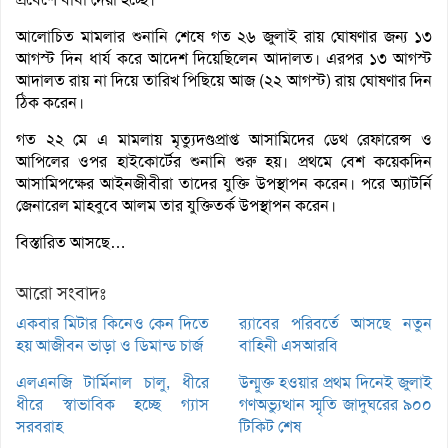
আলোচিত মামলার শুনানি শেষে গত ২৬ জুলাই রায় ঘোষণার জন্য ১৩
আগস্ট দিন ধার্য করে আদেশ দিয়েছিলেন আদালত। এরপর ১৩ আগস্ট
আদালত রায় না দিয়ে তারিখ পিছিয়ে আজ (২২ আগস্ট) রায় ঘোষণার দিন
ঠিক করেন।
গত ২২ মে এ মামলায় মৃত্যুদণ্ডপ্রাপ্ত আসামিদের ডেথ রেফারেন্স ও
আপিলের ওপর হাইকোর্টের শুনানি শুরু হয়। প্রথমে বেশ কয়েকদিন
আসামিপক্ষের আইনজীবীরা তাদের যুক্তি উপস্থাপন করেন। পরে অ্যাটর্নি
জেনারেল মাহবুবে আলম তার যুক্তিতর্ক উপস্থাপন করেন।
বিস্তারিত আসছে…
আরো সংবাদঃ
একবার মিটার কিনেও কেন দিতে
র‌্যাবের পরিবর্তে আসছে নতুন
হয় আজীবন ভাড়া ও ডিমান্ড চার্জ
বাহিনী এসআরবি
এলএনজি টার্মিনাল চালু, ধীরে
উন্মুক্ত হওয়ার প্রথম দিনেই জুলাই
ধীরে স্বাভাবিক হচ্ছে গ্যাস
গণঅভ্যুত্থান স্মৃতি জাদুঘরের ৯০০
সরবরাহ
টিকিট শেষ