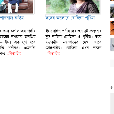
 শাবনাজ-নাঈম
ঈদের অনুষ্ঠানে রোজিনা-পূর্ণিমা
 ধরে চলচ্চিত্রের পর্দায়
ঈদে রঙ্গিণ পর্দায় ফিরছেন দুই প্রজন্মের
ব্বইয়ের দশকের জনপ্রিয়
দুই নায়িকা রোজিনা ও পূর্ণিমা। তবে
জ-নাঈম। এক যুগ ধরে
বড়পর্দায় নয়,তাদের দেখা যাবে
টিভি পর্দায়ও। এমনকি
ছোটপর্দায়। রোজিনা এখন লন্ডন
মকেও
..বিস্তারিত
..বিস্তারিত
S