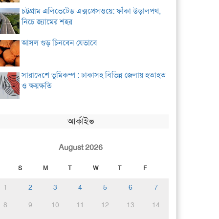
চট্টগ্রাম এলিভেটেড এক্সপ্রেসওয়ে: ফাঁকা উড়ালপথ,
নিচে জ্যামের শহর
আসল গুড় চিনবেন যেভাবে
সারাদেশে ভূমিকম্প : ঢাকাসহ বিভিন্ন জেলায় হতাহত
ও ক্ষয়ক্ষতি
আর্কাইভ
August 2026
S
M
T
W
T
F
1
2
3
4
5
6
7
8
9
10
11
12
13
14