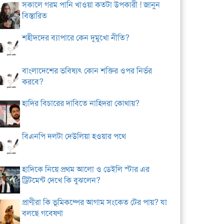
সকালে গরম পানি খাওয়া কতটা উপকারী ! জানুন
বিস্তারিত
শহীদদের ব্যাপারে কেন দুমুখো নীতি?
বাংলাদেশের ভবিষ্যৎ কোন শক্তির ওপর নির্ভর
করবে?
হাদির বিচারের দাবিতে নাহিদরা কোথায়?
বিএনপি দলটা দেউলিয়া হওয়ার পথে
হাদিকে নিয়ে প্রথম আলো ও ডেইলি স্টার এর
ট্রিটমেন্ট দেখে কি বুঝলেন?
প্রাণীরা কি ভূমিকম্পের আগাম সংকেত টের পায়? যা
বলছে গবেষণা