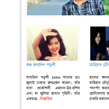
শুভ জন্মদিন পড়শী
মাহিয়ান চৌধ
সাবরিনা পড়শী ১৯৯৬ সালের ৩০
হালের অন্
জুলাই ঢাকায় জন্মগ্রহণ করেন। তাঁর
মাহিয়ান চৌধ
বাবা প্রকৌশলী এহসান-উর-রশিদ
পদার্পণ কর
এবং মা জুলিয়া হাসান গৃহিনী। তাঁর
ছোটবেলায় স
একমাত্র
..বিস্তারিত
চাকরি করবে