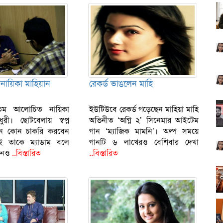
 নায়িকা মাহিয়ান
রেকর্ড ভাঙলেন মাহি
যতম আলোচিত নায়িকা
ইউটিউবে রেকর্ড গড়েছেন মাহিয়া মাহি
ুরী। ছোটবেলায় স্বপ্ন
অভিনীত ‘অগ্নি ২’ সিনেমার আইটেম
ন কোন চাকরি করবেন
গান ‘ম্যাজিক মামনি’। অল্প সময়ে
ই তাকে ম্যাডাম বলে
গানটি ৬ লাখেরও বেশিবার দেখা
খনও
..বিস্তারিত
..বিস্তারিত