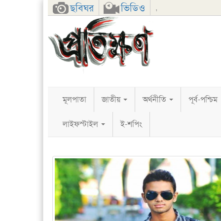
Facebook
Twitter
Google+
ছবিঘর
ভিডিও
,
মূলপাতা
জাতীয়
অর্থনীতি
পূর্ব-পশ্চিম
লাইফস্টাইল
ই-শপিং