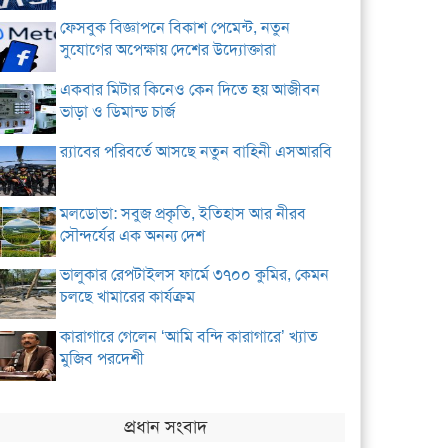
ফেসবুক বিজ্ঞাপনে বিকাশ পেমেন্ট, নতুন
সুযোগের অপেক্ষায় দেশের উদ্যোক্তারা
একবার মিটার কিনেও কেন দিতে হয় আজীবন
ভাড়া ও ডিমান্ড চার্জ
র‌্যাবের পরিবর্তে আসছে নতুন বাহিনী এসআরবি
মলডোভা: সবুজ প্রকৃতি, ইতিহাস আর নীরব
সৌন্দর্যের এক অনন্য দেশ
ভালুকার রেপটাইলস ফার্মে ৩৭০০ কুমির, কেমন
চলছে খামারের কার্যক্রম
কারাগারে গেলেন ‘আমি বন্দি কারাগারে’ খ্যাত
মুজিব পরদেশী
প্রধান সংবাদ