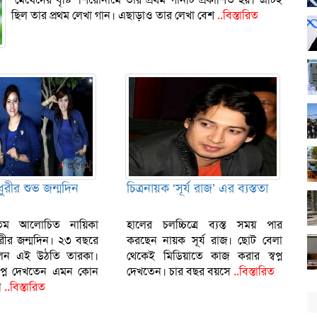
ছিল তার প্রথম লেখা গান। এছাড়াও তার লেখা বেশ
..বিস্তারিত
ুরীর শুভ জন্মদিন
চিত্রনায়ক ‘সূর্য রাজ’ এর ব্যস্ততা
যতম আলোচিত নায়িকা
হালের চলচ্চিত্রে ব্যস্ত সময় পার
ুরীর জন্মদিন। ২৩ বছরে
করছেন নায়ক সূর্য রাজ। ছোট বেলা
লেন এই উঠতি তারকা।
থেকেই মিডিয়াতে কাজ করার স্বপ্ন
্বপ্ন দেখতেন এমন কোন
দেখতেন। চার বছর বয়সে
..বিস্তারিত
ন
..বিস্তারিত