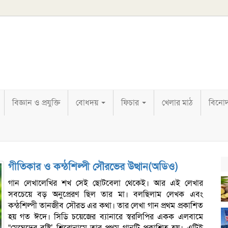
বিজ্ঞান ও প্রযুক্তি
বোধদয়
ফিচার
খেলার মাঠ
বিনো
গীতিকার ও কন্ঠশিল্পী সৌরভের উত্থান(অডিও)
গান লেখালেখির শখ সেই ছোটবেলা থেকেই। আর এই লেখার
সবচেয়ে বড় অনুপ্রেরণ ছিল তার মা। বলছিলাম লেখক এবং
কন্ঠশিল্পী তানজীব সৌরভ এর কথা। তার লেখা গান প্রথম প্রকাশিত
হয় গত ঈদে। সিডি চয়েজের ব্যানারে স্বরলিপির একক এলবামে
“মেঘেদের বৃষ্টি’ শিরোনামে তার প্রথম গানটি প্রকাশিত হয়। এটিই