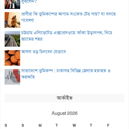
বুঝলেন?
প্রাণীরা কি ভূমিকম্পের আগাম সংকেত টের পায়? যা বলছে
গবেষণা
চট্টগ্রাম এলিভেটেড এক্সপ্রেসওয়ে: ফাঁকা উড়ালপথ, নিচে
জ্যামের শহর
আসল গুড় চিনবেন যেভাবে
সারাদেশে ভূমিকম্প : ঢাকাসহ বিভিন্ন জেলায় হতাহত ও
ক্ষয়ক্ষতি
আর্কাইভ
August 2026
S
S
M
T
W
T
F