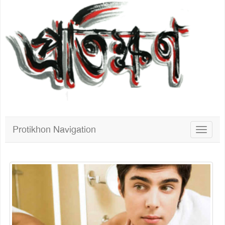
Protikhon Navigation
Toggle
navigat