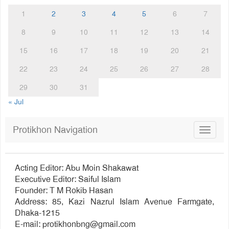
1
2
3
4
5
6
7
8
9
10
11
12
13
14
15
16
17
18
19
20
21
22
23
24
25
26
27
28
29
30
31
« Jul
Protikhon Navigation
Toggle
navigat
Acting Editor: Abu Moin Shakawat
Executive Editor: Saiful Islam
Founder: T M Rokib Hasan
Address: 85, Kazi Nazrul Islam Avenue Farmgate,
Dhaka-1215
E-mail:
protikhonbng@gmail.com