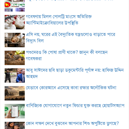
গবেষণায় মিলল পোলট্রি মাংসে অতিরিক্ত
অ্যান্টিমাইক্রোবিয়ালের উপস্থিতি
এসি নয়, ঘরের এই বৈদ্যুতিক যন্ত্রগুলোও বাড়াতে পারে
বিদ্যুৎ বিল
পশুদেরও কি পোষা প্রাণী থাকে? জানুন কী বলছেন
গবেষকরা
আবু সাঈদের ছবি ছাড়া ডকুমেন্টারি পূর্ণাঙ্গ নয়: হাফিজ উদ্দিন
আহমদ
যেভাবে কোরআনে এসেছে কাবা রক্ষার অলৌকিক ঘটনা
বাণিজ্যিক যোগাযোগে নতুন ফিচার যুক্ত করছে হোয়াটসঅ্যাপ
কোন লক্ষণ দেখে বুঝবেন আপনার শিশু অপুষ্টিতে ভুগছে?