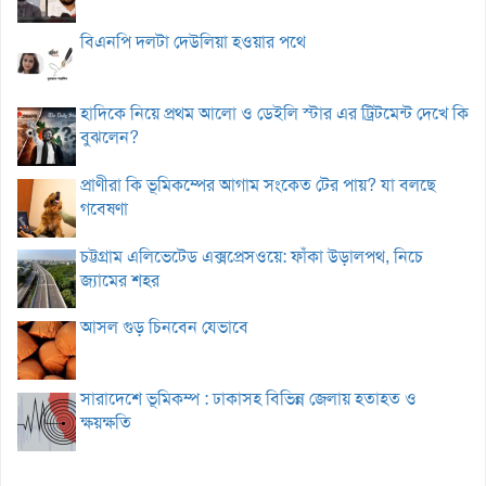
বিএনপি দলটা দেউলিয়া হওয়ার পথে
হাদিকে নিয়ে প্রথম আলো ও ডেইলি স্টার এর ট্রিটমেন্ট দেখে কি
বুঝলেন?
প্রাণীরা কি ভূমিকম্পের আগাম সংকেত টের পায়? যা বলছে
গবেষণা
চট্টগ্রাম এলিভেটেড এক্সপ্রেসওয়ে: ফাঁকা উড়ালপথ, নিচে
জ্যামের শহর
আসল গুড় চিনবেন যেভাবে
সারাদেশে ভূমিকম্প : ঢাকাসহ বিভিন্ন জেলায় হতাহত ও
ক্ষয়ক্ষতি