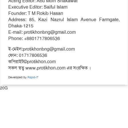
Acting Editor: Abu Moin Shakawat
Executive Editor: Saiful Islam
Founder: T M Rokib Hasan
Address: 85, Kazi Nazrul Islam Avenue Farmgate,
Dhaka-1215
E-mail:
protikhonbng@gmail.com
Phone: +8801717806536
ই-মেইল:
protikhonbng@gmail.com
ফোন: 01717806536
কপিরাইট©protikhon.com
সকল স্বত্ব www.protikhon.com এর সংরক্ষিত ।
Developed by
Rapid-iT
20G