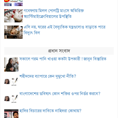
গবেষণায় মিলল পোলট্রি মাংসে অতিরিক্ত
অ্যান্টিমাইক্রোবিয়ালের উপস্থিতি
এসি নয়, ঘরের এই বৈদ্যুতিক যন্ত্রগুলোও বাড়াতে পারে
বিদ্যুৎ বিল
প্রধান সংবাদ
সকালে গরম পানি খাওয়া কতটা উপকারী ! জানুন বিস্তারিত
শহীদদের ব্যাপারে কেন দুমুখো নীতি?
বাংলাদেশের ভবিষ্যৎ কোন শক্তির ওপর নির্ভর করবে?
হাদির বিচারের দাবিতে নাহিদরা কোথায়?