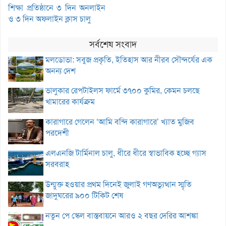
শিক্ষা প্রতিষ্ঠানে ৩ দিন অনলাইন
ও ৩ দিন অফলাইন ক্লাস চালু
সর্বশেষ সংবাদ
মলডোভা: সবুজ প্রকৃতি, ইতিহাস আর নীরব সৌন্দর্যের এক
অনন্য দেশ
ভালুকার রেপটাইলস ফার্মে ৩৭০০ কুমির, কেমন চলছে
খামারের কার্যক্রম
কারাগারে গেলেন ‘আমি বন্দি কারাগারে’ খ্যাত মুজিব
পরদেশী
এলএনজি টার্মিনাল চালু, ধীরে ধীরে স্বাভাবিক হচ্ছে গ্যাস
সরবরাহ
উন্মুক্ত হওয়ার প্রথম দিনেই জুলাই গণঅভ্যুত্থান স্মৃতি
জাদুঘরের ৯০০ টিকিট শেষ
নতুন পে স্কেল বাস্তবায়নে আরও ২ বছর দেরির আশঙ্কা