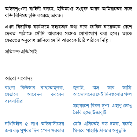
আইনশৃংখলা বাহিনী বলছে, ইতিমধ্যে সংযুক্ত আরব আমিরাতের সঙ্গে
বন্দি বিনিময় চুক্তি করেছে ভারত।
এখন বিচারিক কার্যক্রমে সহায়তার কথা বলে জাকির নায়েককে দেশে
ফেরত পাঠাতে সৌদি আরবের সঙ্গেও যোগাযোগ করা হবে। তাকে
ফেরতের অনুরোধ জানিয়ে সৌদি আরবকে চিঠি পাঠাবে দিল্লি।
প্রতিক্ষণ/এডি/সাই
আরো সংবাদঃ
বাংলা কিউআর বাধ্যতামূলক,
জুলাই, অভ্র আর আমি:
যেভাবে আবেদন করবেন
আন্দোলনের সেই দিনগুলোর গল্প
ব্যবসায়ীরা
মহাকাশে বিরল দৃশ্য, গ্রহাণু ভেঙে
তৈরি হচ্ছে উল্কাবৃষ্টি
নথিবিহীন ৫ লাখ অভিবাসীদের
ছোট্ট এসিতেই বড় চমক, ঘরেই
জন্য বড় সুখবর দিল স্পেন সরকার
মিলবে পাহাড়ি ঠান্ডার অনুভূতি