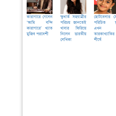
কারাগারে গেলেন
ক্ষুধার্ত সহযাত্রীর
ছোটবেলার স
‘আমি বন্দি
পরিচয় জানতেই
পরিচিত ম
কারাগারে’ খ্যাত
খাবার ফিরিয়ে
এখন
মুজিব পরদেশী
নিলেন ভারতীয়
তারকাখ্যাতির
লেখিকা
শীর্ষে