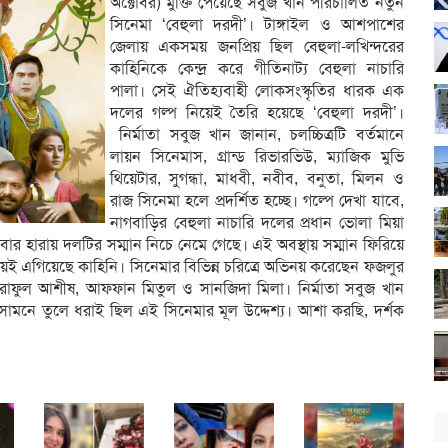
অক্টোবর) মুক্তি পেয়েছে সবুজ খান পরিচালিত নতুন
সিনেমা ‘বেহুলা দরদী’। টাঙ্গাইল ও আশপাশের
জেলায় একসময় জনপ্রিয় ছিল বেহুলা-লখিন্দরের
কাহিনিকে কেন্দ্র করে গীতিনাট্য বেহুলা নাচারি
পালা। সেই ঐতিহ্যবাহী লোকসংস্কৃতির ধারক এক
দলের গল্প নিয়েই তৈরি হয়েছে ‘বেহুলা দরদী’।
নির্মাতা সবুজ খান জানান, চলচ্চিত্রটি বর্তমানে
লায়ন সিনেমাস, গ্রান্ড রিভারভিউ, ম্যাজিক মুভি
থিয়েটার, সুগন্ধা, মাধবী, নবীব, বনুতা, মিলন ও
রাজ সিনেমা হলে প্রদর্শিত হচ্ছে। গল্পে দেখা যাবে,
নাগবাড়ির বেহুলা নাচারি দলের প্রধান ভোলা মিয়া
ার হারায় দলটির সম্মান নিচে নেমে গেছে। এই অবস্থায় সম্মান ফিরিয়ে
েই এগিয়েছে কাহিনি। সিনেমার বিভিন্ন চরিত্রে অভিনয় করেছেন ফজলুর
আশরাফুল আশীষ, আফফান মিতুল ও সানজিদা মিলা। নির্মাতা সবুজ খান
র সামনে তুলে ধরাই ছিল এই সিনেমার মূল উদ্দেশ্য। আশা করছি, দর্শক