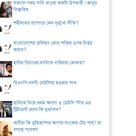
সকালে গরম পানি খাওয়া কতটা উপকারী ! জানুন
বিস্তারিত
শহীদদের ব্যাপারে কেন দুমুখো নীতি?
বাংলাদেশের ভবিষ্যৎ কোন শক্তির ওপর নির্ভর
করবে?
হাদির বিচারের দাবিতে নাহিদরা কোথায়?
বিএনপি দলটা দেউলিয়া হওয়ার পথে
হাদিকে নিয়ে প্রথম আলো ও ডেইলি স্টার এর
ট্রিটমেন্ট দেখে কি বুঝলেন?
প্রাণীরা কি ভূমিকম্পের আগাম সংকেত টের পায়? যা
বলছে গবেষণা