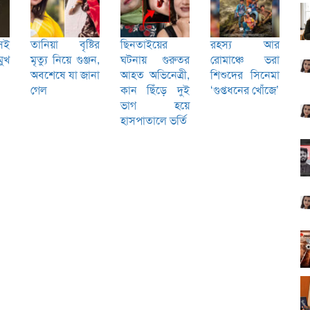
েই
তানিয়া বৃষ্টির
ছিনতাইয়ের
রহস্য আর
ুখ
মৃত্যু নিয়ে গুঞ্জন,
ঘটনায় গুরুতর
রোমাঞ্চে ভরা
অবশেষে যা জানা
আহত অভিনেত্রী,
শিশুদের সিনেমা
গেল
কান ছিঁড়ে দুই
‘গুপ্তধনের খোঁজে’
ভাগ হয়ে
হাসপাতালে ভর্তি