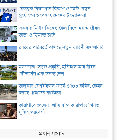
ফেসবুক বিজ্ঞাপনে বিকাশ পেমেন্ট, নতুন
সুযোগের অপেক্ষায় দেশের উদ্যোক্তারা
একবার মিটার কিনেও কেন দিতে হয় আজীবন
ভাড়া ও ডিমান্ড চার্জ
র‌্যাবের পরিবর্তে আসছে নতুন বাহিনী এসআরবি
মলডোভা: সবুজ প্রকৃতি, ইতিহাস আর নীরব
সৌন্দর্যের এক অনন্য দেশ
ভালুকার রেপটাইলস ফার্মে ৩৭০০ কুমির, কেমন
চলছে খামারের কার্যক্রম
কারাগারে গেলেন ‘আমি বন্দি কারাগারে’ খ্যাত
মুজিব পরদেশী
প্রধান সংবাদ