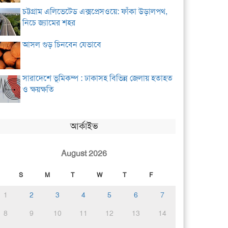
চট্টগ্রাম এলিভেটেড এক্সপ্রেসওয়ে: ফাঁকা উড়ালপথ,
নিচে জ্যামের শহর
আসল গুড় চিনবেন যেভাবে
সারাদেশে ভূমিকম্প : ঢাকাসহ বিভিন্ন জেলায় হতাহত
ও ক্ষয়ক্ষতি
আর্কাইভ
August 2026
S
M
T
W
T
F
1
2
3
4
5
6
7
8
9
10
11
12
13
14