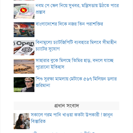
নবম পে স্কেল নিয়ে সুখবর, মন্ত্রিসভায় উঠতে পারে
প্রস্তাব
বাংলাদেশের দিকে নজর তিন পরাশক্তির
বিনামূল্যে চ্যাটজিপিটি ব্যবহারে মিলবে সীমাহীন
চ্যাটের সুযোগ
সাহারার বুকে মিলছে তিমির হাড়, বদলে যাচ্ছে
পুরোনো ইতিহাস
শিশু সুরক্ষা মামলায় মেটাকে ৫৬৭ মিলিয়ন ডলার
জরিমানা
প্রধান সংবাদ
সকালে গরম পানি খাওয়া কতটা উপকারী ! জানুন
বিস্তারিত