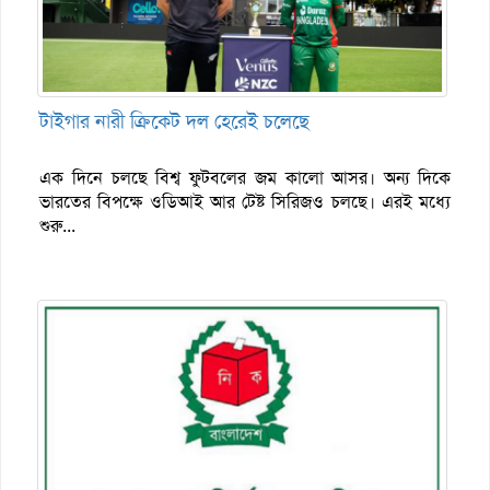
টাইগার নারী ক্রিকেট দল হেরেই চলেছে
এক দিনে চলছে বিশ্ব ফুটবলের জম কালো আসর। অন্য দিকে
ভারতের বিপক্ষে ওডিআই আর টেষ্ট সিরিজও চলছে। এরই মধ্যে
শুরু...