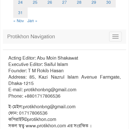
24
25
26
27
28
29
30
31
« Nov
Jan »
Protikhon Navigation
Toggle
navigat
Acting Editor: Abu Moin Shakawat
Executive Editor: Saiful Islam
Founder: T M Rokib Hasan
Address: 85, Kazi Nazrul Islam Avenue Farmgate,
Dhaka-1215
E-mail:
protikhonbng@gmail.com
Phone: +8801717806536
ই-মেইল:
protikhonbng@gmail.com
ফোন: 01717806536
কপিরাইট©protikhon.com
সকল স্বত্ব www.protikhon.com এর সংরক্ষিত ।