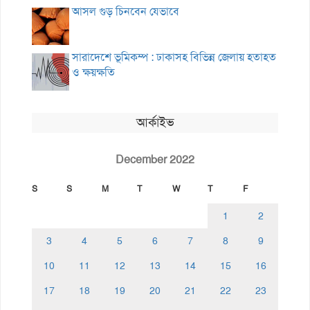
আসল গুড় চিনবেন যেভাবে
সারাদেশে ভূমিকম্প : ঢাকাসহ বিভিন্ন জেলায় হতাহত
ও ক্ষয়ক্ষতি
আর্কাইভ
December 2022
S
S
M
T
W
T
F
1
2
3
4
5
6
7
8
9
10
11
12
13
14
15
16
17
18
19
20
21
22
23