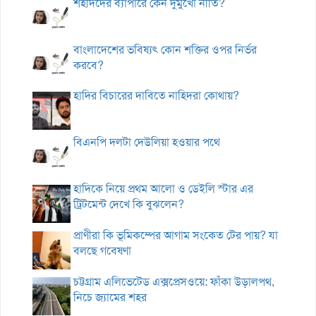
শহীদদের ব্যাপারে কেন দুমুখো নীতি?
বাংলাদেশের ভবিষ্যৎ কোন শক্তির ওপর নির্ভর
করবে?
হাদির বিচারের দাবিতে নাহিদরা কোথায়?
বিএনপি দলটা দেউলিয়া হওয়ার পথে
হাদিকে নিয়ে প্রথম আলো ও ডেইলি স্টার এর
ট্রিটমেন্ট দেখে কি বুঝলেন?
প্রাণীরা কি ভূমিকম্পের আগাম সংকেত টের পায়? যা
বলছে গবেষণা
চট্টগ্রাম এলিভেটেড এক্সপ্রেসওয়ে: ফাঁকা উড়ালপথ,
নিচে জ্যামের শহর