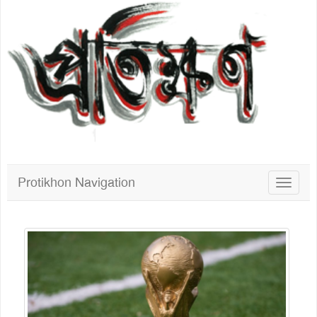
Protikhon Navigation
Toggle
navigat