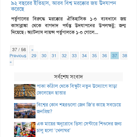
৯২ বছরের ইতিহাস, আরব বিশ্ব মরক্কোর জয় উদযাপন
করেছে
পর্তুগালের বিরুদ্ধে মরক্কোর ঐতিহাসিক ১-০ ব্যবধানে জয়
কাসাব্লাঙ্কা থেকে বাগদাদ পর্যন্ত উদযাপনের উপলক্ষ][; জন্ম
দিয়েছে। অ্যাটলাস লায়ন্স পর্তুগালকে ১-০ গোলে...
37 / 56
«
Previous
29
30
31
32
33
34
35
36
37
38
3
»
সর্বশেষ সংবাদ
পাকা কাঁঠাল থেকে বিস্কুট! নতুন উদ্যোগে সাড়া
ফেলেছেন ছাত্তার
বিশ্বের কোন শহরগুলো জেন জি’র কাছে সবচেয়ে
জনপ্রিয়?
এক মায়ের অনুরোধে ভিসা সেন্টারে শিশুদের জন্য
চালু হলো ‘খেলাঘর’