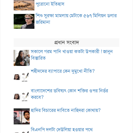
পুরোনো ইতিহাস
শিশু সুরক্ষা মামলায় মেটাকে ৫৬৭ মিলিয়ন ডলার
জরিমানা
প্রধান সংবাদ
সকালে গরম পানি খাওয়া কতটা উপকারী ! জানুন
বিস্তারিত
শহীদদের ব্যাপারে কেন দুমুখো নীতি?
বাংলাদেশের ভবিষ্যৎ কোন শক্তির ওপর নির্ভর
করবে?
হাদির বিচারের দাবিতে নাহিদরা কোথায়?
বিএনপি দলটা দেউলিয়া হওয়ার পথে