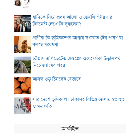
হাদিকে নিয়ে প্রথম আলো ও ডেইলি স্টার এর
ট্রিটমেন্ট দেখে কি বুঝলেন?
প্রাণীরা কি ভূমিকম্পের আগাম সংকেত টের পায়? যা
বলছে গবেষণা
চট্টগ্রাম এলিভেটেড এক্সপ্রেসওয়ে: ফাঁকা উড়ালপথ,
নিচে জ্যামের শহর
আসল গুড় চিনবেন যেভাবে
সারাদেশে ভূমিকম্প : ঢাকাসহ বিভিন্ন জেলায় হতাহত
ও ক্ষয়ক্ষতি
আর্কাইভ