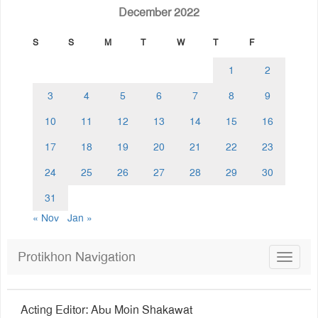
December 2022
S
S
M
T
W
T
F
1
2
3
4
5
6
7
8
9
10
11
12
13
14
15
16
17
18
19
20
21
22
23
24
25
26
27
28
29
30
31
« Nov
Jan »
Protikhon Navigation
Toggle
navigat
Acting Editor: Abu Moin Shakawat