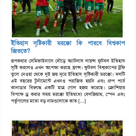
ইতিহাস সৃষ্টিকারী মরক্কো কি পারবে বিশ্বকাপ
জিততে?
রূপকথার সেমিফাইনালে দৌড়ে অ্যাটলাস লায়ন্স ফুটবল ইতিহাস
সৃষ্টি করলেও এখন অপেক্ষা করছে ফ্রান্স। ফুটবল বিশ্বকাপের ট্রফি
তুলে নেওয়া থেকে দুই জয় দূরে ইতিহাস সৃষ্টিকারী মরক্কো। দলটি
এই বছরের টুর্নামেন্টে এখনও পরাজিত হয়নি এবং গ্রুপ পর্বে
কানাডার বিরুদ্ধে একটি মাত্র গোল হজম করেছে। ক্রোশিয়ার
বিপক্ষে ড্র করার সময় মরক্কো ইতিমধ্যে বেলজিয়াম, স্পেন এবং
পর্তুগালের মতো বড় নামগুলোকে কাত […]