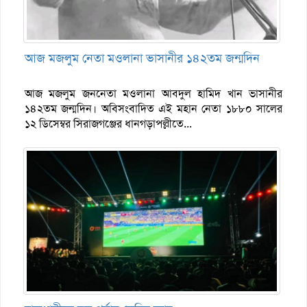
আজ মজলুম নেতা মওলানা ভাসানীর ১৪২তম জন্মদিন
আজ মজলুম জননেতা মওলানা আবদুল হামিদ খান ভাসানীর
১৪২তম জন্মদিন। অবিসংবাদিত এই মহান নেতা ১৮৮০ সালের
১২ ডিসেম্বর সিরাজগঞ্জের ধানগড়াপল্লীতে...