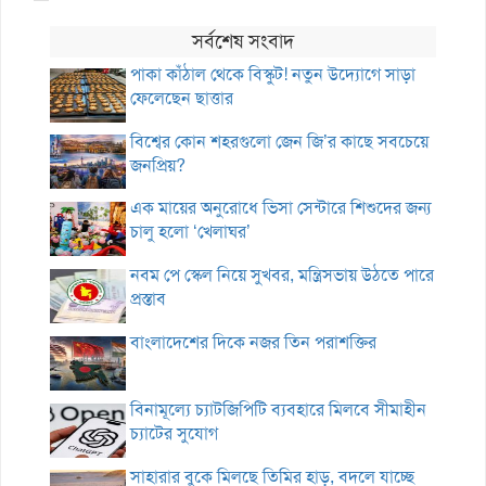
সর্বশেষ সংবাদ
পাকা কাঁঠাল থেকে বিস্কুট! নতুন উদ্যোগে সাড়া
ফেলেছেন ছাত্তার
বিশ্বের কোন শহরগুলো জেন জি’র কাছে সবচেয়ে
জনপ্রিয়?
এক মায়ের অনুরোধে ভিসা সেন্টারে শিশুদের জন্য
চালু হলো ‘খেলাঘর’
নবম পে স্কেল নিয়ে সুখবর, মন্ত্রিসভায় উঠতে পারে
প্রস্তাব
বাংলাদেশের দিকে নজর তিন পরাশক্তির
বিনামূল্যে চ্যাটজিপিটি ব্যবহারে মিলবে সীমাহীন
চ্যাটের সুযোগ
সাহারার বুকে মিলছে তিমির হাড়, বদলে যাচ্ছে