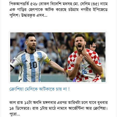
পিকআপভর্তি ৫২৮ বোতল বিদেশি মদসহ মো. সেলিম (৩৫) নামে
এক গাড়ির হেলপাকে আটক করেছে চট্টগ্রাম নগরীর ইপিজেডে
পুলিশ। উদ্ধারকৃত এসব...
ক্রোশিয়া মেসিকে আটকাতে চায় না !
কাল রাত ১২টা অবদি মঙ্গলবার এরপর তারিখটা চলে যাবে বুধবার
১৪ ডিসেম্বরে। রাত ১টায় মাঠে নামবে আর্জেন্টিনা আর ক্রোশিয়া।
পুরো...