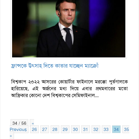
ফ্রান্সকে উৎসাহ দিতে কাতার যাচ্ছেন ম্যাক্রোঁ
বিশ্বকাপ ২০২২ আসরের কোয়ার্টার ফাইনালে মরক্কো পুর্তগালকে
হারিয়েছে, এই অর্জনের মধ্য দিয়ে এবার প্রথমবারের মতো
আফ্রিকার কোনো দেশ বিশ্বকাপের সেমিফাইনাল...
34 / 56
«
Previous
26
27
28
29
30
31
32
33
34
35
3
»