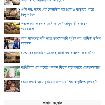
অ্যান্টিমাইক্রোবিয়ালের উপস্থিতি
এসি নয়, ঘরের এই বৈদ্যুতিক যন্ত্রগুলোও বাড়াতে পারে
বিদ্যুৎ বিল
পশুদেরও কি পোষা প্রাণী থাকে? জানুন কী বলছেন
গবেষকরা
আবু সাঈদের ছবি ছাড়া ডকুমেন্টারি পূর্ণাঙ্গ নয়: হাফিজ উদ্দিন
আহমদ
যেভাবে কোরআনে এসেছে কাবা রক্ষার অলৌকিক ঘটনা
বাণিজ্যিক যোগাযোগে নতুন ফিচার যুক্ত করছে হোয়াটসঅ্যাপ
কোন লক্ষণ দেখে বুঝবেন আপনার শিশু অপুষ্টিতে ভুগছে?
প্রধান সংবাদ