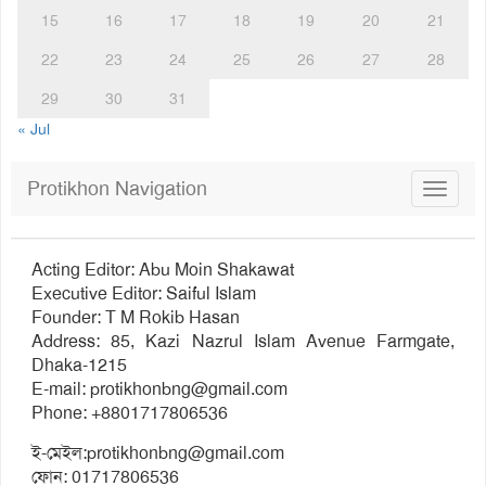
15
16
17
18
19
20
21
22
23
24
25
26
27
28
29
30
31
« Jul
Protikhon Navigation
Toggle
navigat
Acting Editor: Abu Moin Shakawat
Executive Editor: Saiful Islam
Founder: T M Rokib Hasan
Address: 85, Kazi Nazrul Islam Avenue Farmgate,
Dhaka-1215
E-mail:
protikhonbng@gmail.com
Phone: +8801717806536
ই-মেইল:
protikhonbng@gmail.com
ফোন: 01717806536