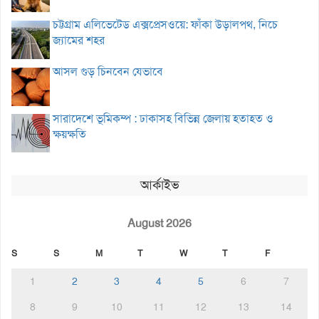
চট্টগ্রাম এলিভেটেড এক্সপ্রেসওয়ে: ফাঁকা উড়ালপথ, নিচে
জ্যামের শহর
আসল গুড় চিনবেন যেভাবে
সারাদেশে ভূমিকম্প : ঢাকাসহ বিভিন্ন জেলায় হতাহত ও
ক্ষয়ক্ষতি
আর্কাইভ
August 2026
S
S
M
T
W
T
F
1
2
3
4
5
6
7
8
9
10
11
12
13
14