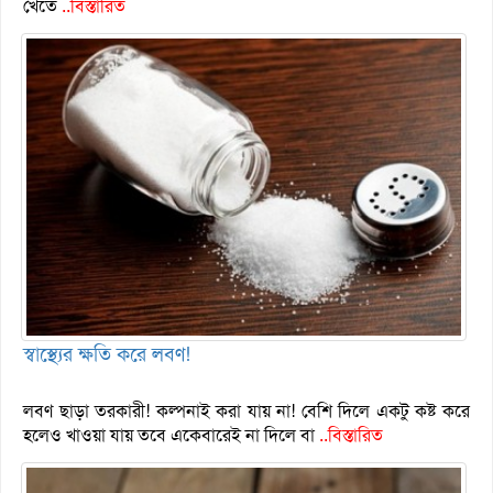
খেতে
..বিস্তারিত
স্বাস্থ্যের ক্ষতি করে লবণ!
লবণ ছাড়া তরকারী! কল্পনাই করা যায় না! বেশি দিলে একটু কষ্ট করে
হলেও খাওয়া যায় তবে একেবারেই না দিলে বা
..বিস্তারিত