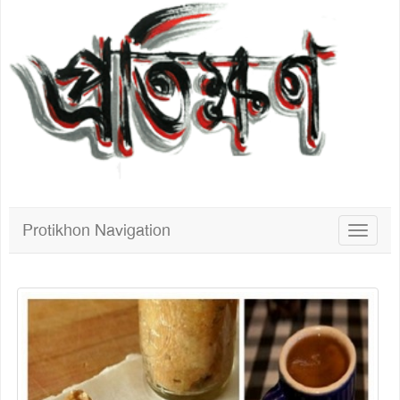
Protikhon Navigation
Toggle
navigat