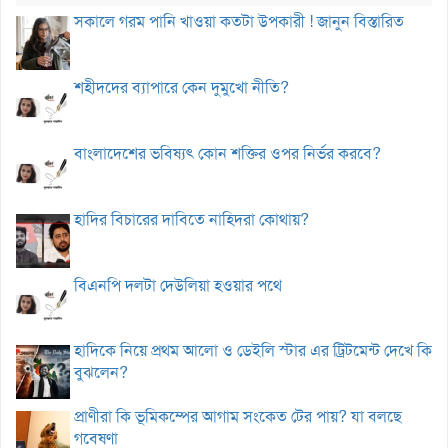
সকালে গরম পানি খাওয়া কতটা উপকারী ! জানুন বিস্তারিত
শহীদদের ব্যাপারে কেন দুমুখো নীতি?
বাংলাদেশের ভবিষ্যৎ কোন শক্তির ওপর নির্ভর করবে?
হাদির বিচারের দাবিতে নাহিদরা কোথায়?
বিএনপি দলটা দেউলিয়া হওয়ার পথে
হাদিকে নিয়ে প্রথম আলো ও ডেইলি স্টার এর ট্রিটমেন্ট দেখে কি
বুঝলেন?
প্রাণীরা কি ভূমিকম্পের আগাম সংকেত টের পায়? যা বলছে
গবেষণা