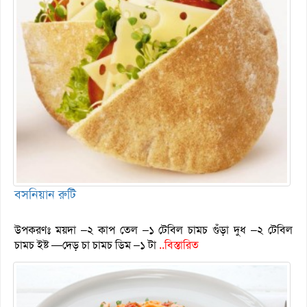
বসনিয়ান রুটি
উপকরণঃ ময়দা –২ কাপ তেল –১ টেবিল চামচ গুঁড়া দুধ –২ টেবিল
চামচ ইষ্ট —দেড় চা চামচ ডিম –১ টা
..বিস্তারিত