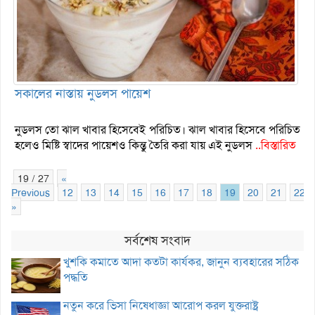
সকালের নাস্তায় নুডলস পায়েশ
নুডলস তো ঝাল খাবার হিসেবেই পরিচিত। ঝাল খাবার হিসেবে পরিচিত
হলেও মিষ্টি স্বাদের পায়েশও কিন্তু তৈরি করা যায় এই নুডলস
..বিস্তারিত
19 / 27
«
Previous
12
13
14
15
16
17
18
19
20
21
22
»
সর্বশেষ সংবাদ
খুশকি কমাতে আদা কতটা কার্যকর, জানুন ব্যবহারের সঠিক
পদ্ধতি
নতুন করে ভিসা নিষেধাজ্ঞা আরোপ করল যুক্তরাষ্ট্র