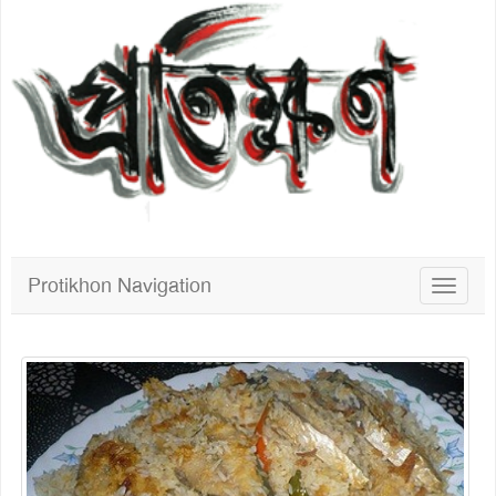
Protikhon Navigation
Toggle
navigat