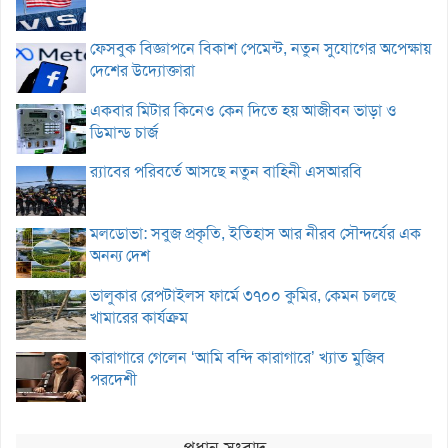
ফেসবুক বিজ্ঞাপনে বিকাশ পেমেন্ট, নতুন সুযোগের অপেক্ষায়
দেশের উদ্যোক্তারা
একবার মিটার কিনেও কেন দিতে হয় আজীবন ভাড়া ও
ডিমান্ড চার্জ
র‌্যাবের পরিবর্তে আসছে নতুন বাহিনী এসআরবি
মলডোভা: সবুজ প্রকৃতি, ইতিহাস আর নীরব সৌন্দর্যের এক
অনন্য দেশ
ভালুকার রেপটাইলস ফার্মে ৩৭০০ কুমির, কেমন চলছে
খামারের কার্যক্রম
কারাগারে গেলেন ‘আমি বন্দি কারাগারে’ খ্যাত মুজিব
পরদেশী
প্রধান সংবাদ