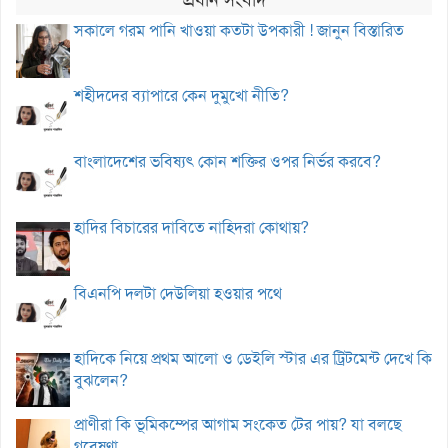
সকালে গরম পানি খাওয়া কতটা উপকারী ! জানুন বিস্তারিত
শহীদদের ব্যাপারে কেন দুমুখো নীতি?
বাংলাদেশের ভবিষ্যৎ কোন শক্তির ওপর নির্ভর করবে?
হাদির বিচারের দাবিতে নাহিদরা কোথায়?
বিএনপি দলটা দেউলিয়া হওয়ার পথে
হাদিকে নিয়ে প্রথম আলো ও ডেইলি স্টার এর ট্রিটমেন্ট দেখে কি
বুঝলেন?
প্রাণীরা কি ভূমিকম্পের আগাম সংকেত টের পায়? যা বলছে
গবেষণা