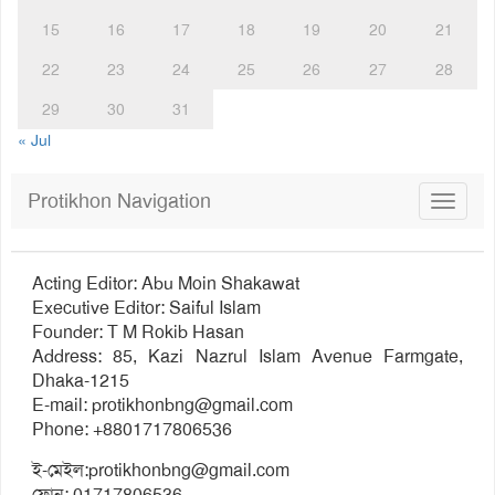
15
16
17
18
19
20
21
22
23
24
25
26
27
28
29
30
31
« Jul
Protikhon Navigation
Toggle
navigat
Acting Editor: Abu Moin Shakawat
Executive Editor: Saiful Islam
Founder: T M Rokib Hasan
Address: 85, Kazi Nazrul Islam Avenue Farmgate,
Dhaka-1215
E-mail:
protikhonbng@gmail.com
Phone: +8801717806536
ই-মেইল:
protikhonbng@gmail.com
ফোন: 01717806536