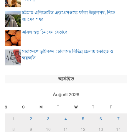
চট্টগ্রাম এলিভেটেড এক্সপ্রেসওয়ে: ফাঁকা উড়ালপথ, নিচে
জ্যামের শহর
আসল গুড় চিনবেন যেভাবে
সারাদেশে ভূমিকম্প : ঢাকাসহ বিভিন্ন জেলায় হতাহত ও
ক্ষয়ক্ষতি
আর্কাইভ
August 2026
S
S
M
T
W
T
F
1
2
3
4
5
6
7
8
9
10
11
12
13
14