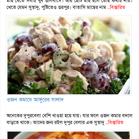
মাছ খেতে সবাই খুব ভালবাসে। আর ছোট মাছ হলে তোহ কথাই নাই।
খেতে যেমন সুস্বাদু, পুষ্টিতেও ভরপুর। বাতাসি মাছের নাম
..বিস্তারিত
ওজন কমাবে আঙ্গুরের সালাদ
অনেকের দুপুরবেলা বেশি খাওয়া হয়ে যায়। যার ফলে ওজন কমার বদলে
বাড়তে থাকে। তাদের জন্য রইল দুপুর বেলার এক সুস্বাদু
..বিস্তারিত