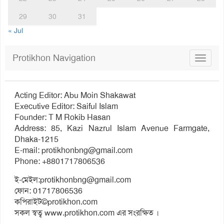
29
30
31
« Jul
Protikhon Navigation
Toggle
navigat
Acting Editor: Abu Moin Shakawat
Executive Editor: Saiful Islam
Founder: T M Rokib Hasan
Address: 85, Kazi Nazrul Islam Avenue Farmgate,
Dhaka-1215
E-mail:
protikhonbng@gmail.com
Phone: +8801717806536
ই-মেইল:
protikhonbng@gmail.com
ফোন: 01717806536
কপিরাইট©protikhon.com
সকল স্বত্ব www.protikhon.com এর সংরক্ষিত ।