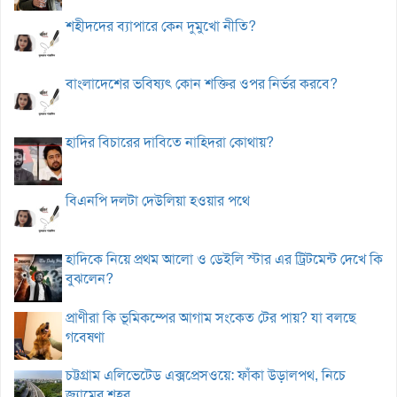
শহীদদের ব্যাপারে কেন দুমুখো নীতি?
বাংলাদেশের ভবিষ্যৎ কোন শক্তির ওপর নির্ভর করবে?
হাদির বিচারের দাবিতে নাহিদরা কোথায়?
বিএনপি দলটা দেউলিয়া হওয়ার পথে
হাদিকে নিয়ে প্রথম আলো ও ডেইলি স্টার এর ট্রিটমেন্ট দেখে কি
বুঝলেন?
প্রাণীরা কি ভূমিকম্পের আগাম সংকেত টের পায়? যা বলছে
গবেষণা
চট্টগ্রাম এলিভেটেড এক্সপ্রেসওয়ে: ফাঁকা উড়ালপথ, নিচে
জ্যামের শহর