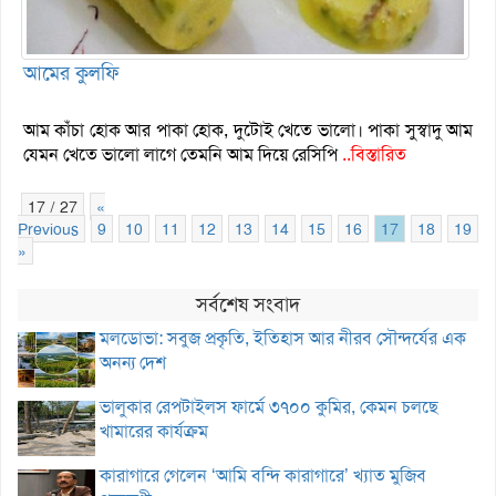
আমের কুলফি
আম কাঁচা হোক আর পাকা হোক, দুটোই খেতে ভালো। পাকা সুস্বাদু আম
যেমন খেতে ভালো লাগে তেমনি আম দিয়ে রেসিপি
..বিস্তারিত
17 / 27
«
Previous
9
10
11
12
13
14
15
16
17
18
19
»
সর্বশেষ সংবাদ
মলডোভা: সবুজ প্রকৃতি, ইতিহাস আর নীরব সৌন্দর্যের এক
অনন্য দেশ
ভালুকার রেপটাইলস ফার্মে ৩৭০০ কুমির, কেমন চলছে
খামারের কার্যক্রম
কারাগারে গেলেন ‘আমি বন্দি কারাগারে’ খ্যাত মুজিব