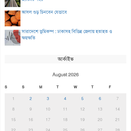
আসল গুড় চিনবেন যেভাবে
সারাদেশে ভূমিকম্প : ঢাকাসহ বিভিন্ন জেলায় হতাহত ও
ক্ষয়ক্ষতি
আর্কাইভ
August 2026
S
S
M
T
W
T
F
1
2
3
4
5
6
7
8
9
10
11
12
13
14
15
16
17
18
19
20
21
22
23
24
25
26
27
28