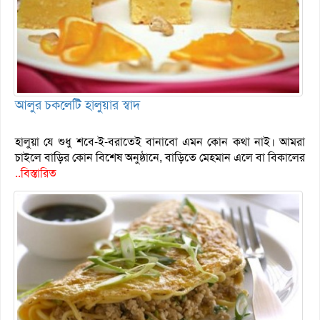
আলুর চকলেটি হালুয়ার স্বাদ
হালুয়া যে শুধু শবে-ই-বরাতেই বানাবো এমন কোন কথা নাই। আমরা
চাইলে বাড়ির কোন বিশেষ অনুষ্ঠানে, বাড়িতে মেহমান এলে বা বিকালের
..বিস্তারিত