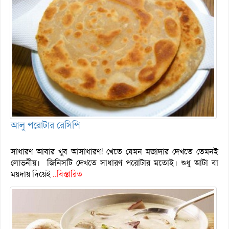
আলু পরোটার রেসিপি
সাধারণ আবার খুব আসাধারণ! খেতে যেমন মজাদার দেখতে তেমনই
লোভনীয়। জিনিসটি দেখতে সাধারণ পরোটার মতোই। শুধু আটা বা
ময়দায় দিয়েই
..বিস্তারিত